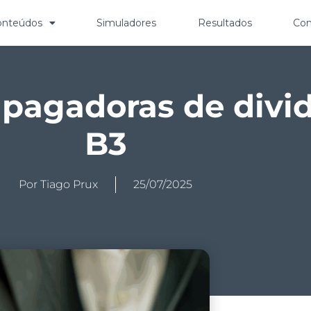
onteúdos
Simuladores
Resultados
Con
 pagadoras de divi
B3
Por
Tiago Prux
25/07/2025