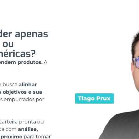
der
apenas
 ou
éricas?
endem produtos.
A
 busca
alinhar
 objetivos e sua
s empurrados por
arteira pronta ou
nta com
análise,
 próximo
para tomar