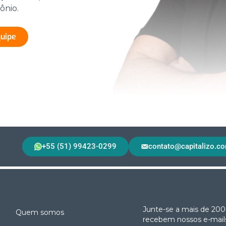
ônio.
quipe
+55 (51) 99423-0299
contato@capitalizo.co
Junte-se a mais de 200
Quem somos
recebem nossos e-mails