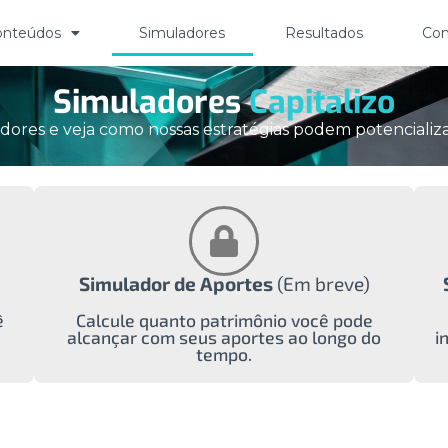
onteúdos
Simuladores
Resultados
Con
Simuladores
Capitalizo
dores e veja como nossas estratégias podem potencializa
Simulador de Aportes
(Em breve)
ê
Calcule quanto patrimônio você pode
alcançar com seus aportes ao longo do
i
tempo.