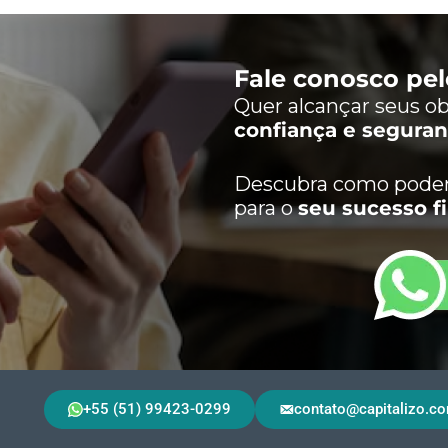
Fale conosco pe
Quer alcançar seus ob
confiança e segura
Descubra como podem
para o
seu sucesso f
+55 (51) 99423-0299
contato@capitalizo.co