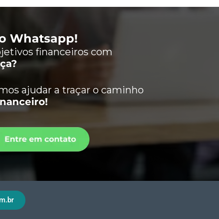
lo Whatsapp!
jetivos financeiros com
nça?
os ajudar a traçar o caminho
inanceiro!
m.br