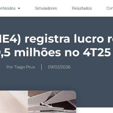
onteúdos
Simuladores
Resultados
Con
E4) registra lucro 
9,5 milhões no 4T25
Por
Tiago Prux
09/02/2026