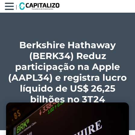
|
Berkshire Hathaway
(BERK34) Reduz
participação na Apple
(AAPL34) e registra lucro
líquido de US$ 26,25
bilhões no 3T24
Por
Tiago Prux
04/11/2024