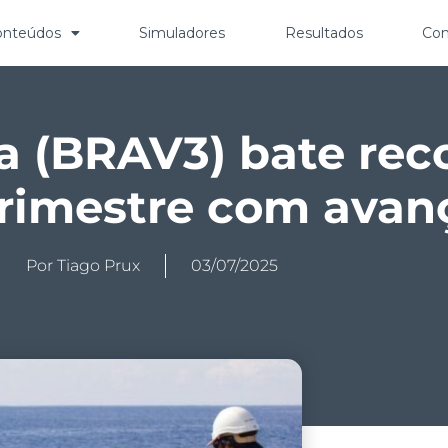
onteúdos
Simuladores
Resultados
Con
a (BRAV3) bate rec
trimestre com avan
Por
Tiago Prux
03/07/2025