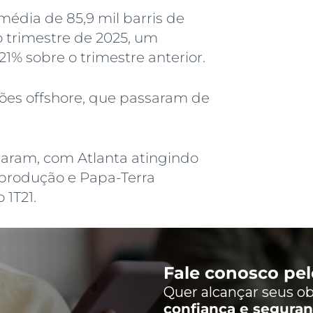
édia de 85,9 mil barris de
o trimestre de 2025, um
21% sobre o trimestre anterior.
ões offshore, que passaram de
caram, com Atlanta atingindo
 produção e Papa-Terra
1T21.
Fale conosco pe
Quer alcançar seus ob
confiança e segura