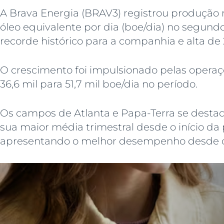
A Brava Energia (BRAV3) registrou produção m
óleo equivalente por dia (boe/dia) no segund
recorde histórico para a companhia e alta de 
O crescimento foi impulsionado pelas operaç
36,6 mil para 51,7 mil boe/dia no período.
Os campos de Atlanta e Papa-Terra se desta
sua maior média trimestral desde o início da
apresentando o melhor desempenho desde o 