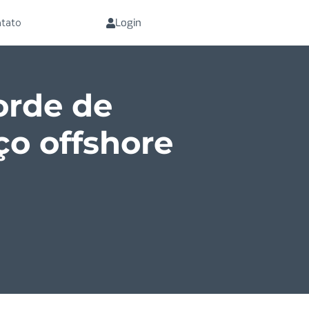
Login
tato
orde de
ço offshore