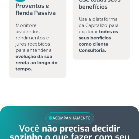
Proventos e
benefícios
Renda Passiva
Use a plataforma
Monitore
da Capitalizo para
dividendos,
explorar
todos os
rendimentos e
seus benfícios
juros recebidos
como cliente
para entender a
Consultoria.
evolução da sua
renda ao longo do
tempo.
ACOMPANHAMENTO
Você
não precisa decidir
sozinho
o que fazer com seu