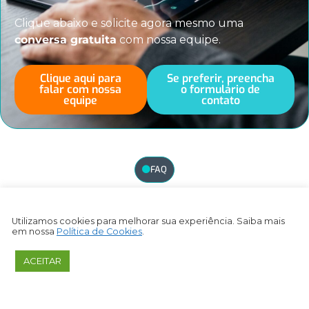
Clique abaixo e solicite agora mesmo uma
conversa gratuita
com nossa equipe.
Clique aqui para
Se preferir, preencha
falar com nossa
o formulário de
equipe
contato
FAQ
Perguntas frequentes
Utilizamos cookies para melhorar sua experiência. Saiba mais
em nossa
Política de Cookies
.
Como contrato a Capitalizo Consultoria?
ACEITAR
Como as reuniões serão marcadas?