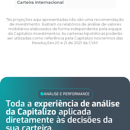
Carteira Internacional
*As projeções aqui apresentadas não são uma recomendação
de investimento. Ilustram os relatórios de análise de valores
mobiliários elaborados de forma independente pela equipe
da Capitalizo Investimentos. As carteiras hipotéticas poderão
ser utilizadas como referência pela Capitalizo nos termos das
Resoluções 20 e 21 de 2021 da CVM.
ANÁLISE E PERFORMANCE
Toda a
experiência de análise
da Capitalizo
aplicada
diretamente às decisões da
sua carteira.