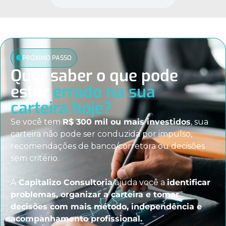
PRÓXIMO PASSO
Quer saber o que pode
estar
errado na sua
carteira hoje?
Se você tem
R$ 300 mil ou mais investidos
, sua
carteira não pode ser conduzida por impulso,
recomendações de banco/corretora ou decisões
sem critério.
A
Capitalizo Consultoria
ajuda você a
identificar
problemas, organizar a carteira e tomar
decisões com mais método, independência e
acompanhamento profissional.