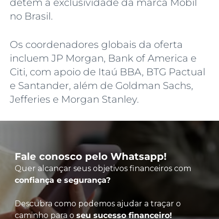
detém a exclusividade da marca Mobil
no Brasil.
Os coordenadores globais da oferta
incluem JP Morgan, Bank of America e
Citi, com apoio de Itaú BBA, BTG Pactual
e Santander, além de Goldman Sachs,
Jefferies e Morgan Stanley.
Fale conosco pelo Whatsapp!
Quer alcançar seus objetivos financeiros com
confiança e segurança?
Descubra como podemos ajudar a traçar o
caminho para o
seu sucesso financeiro!