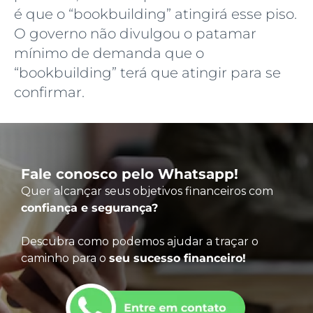
é que o “bookbuilding” atingirá esse piso.
O governo não divulgou o patamar
mínimo de demanda que o
“bookbuilding” terá que atingir para se
confirmar.
Fale conosco pelo Whatsapp!
Quer alcançar seus objetivos financeiros com
confiança e segurança?
Descubra como podemos ajudar a traçar o
caminho para o
seu sucesso financeiro!