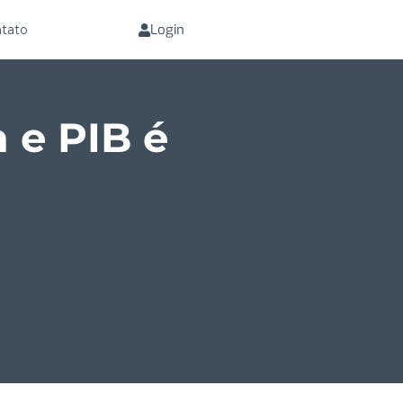
Login
tato
 e PIB é