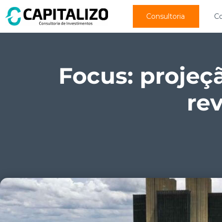
Consultoria
C
Focus: projeçã
re