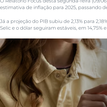
O Relatório Focus desta segunda-feira (09/0
estimativa de inflação para 2025, passando d
Já a projeção do PIB subiu de 2,13% para 2,18%
Selic e o dólar seguiram estáveis, em 14,75% 