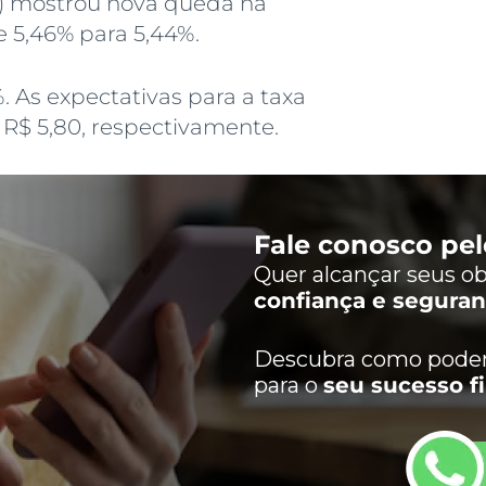
6) mostrou nova queda na
e 5,46% para 5,44%.
. As expectativas para a taxa
e R$ 5,80, respectivamente.
Fale conosco pe
Quer alcançar seus ob
confiança e segura
Descubra como podem
para o
seu sucesso f