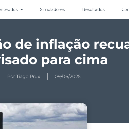
onteúdos
Simuladores
Resultados
Con
o de inflação recua
visado para cima
Por
Tiago Prux
09/06/2025