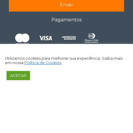
Enviar
Pagamentos
Utilizamos cookies para melhorar sua experiência. Saiba mais
em nossa
Política de Cookies
.
ACEITAR
CAPITALIZO CONSULTORIA E ANÁLISES DE VALORES
MOBILIÁRIOS LTDA ­- ME – CNPJ: 27.253.377/0001-09
©
2026
– Todos os Direitos Reservados.