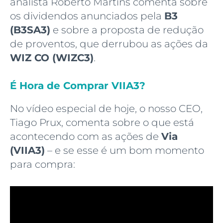
analista Roberto Martins comenta sobre
os dividendos anunciados pela
B3
(B3SA3)
e sobre a proposta de redução
de proventos, que derrubou as ações da
WIZ CO (WIZC3)
.
É Hora de Comprar VIIA3?
No vídeo especial de hoje, o nosso CEO,
Tiago Prux, comenta sobre o que está
acontecendo com as ações de
Via
(VIIA3)
– e se esse é um bom momento
para compra: