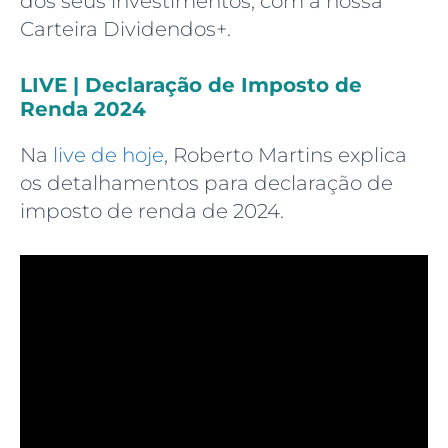
dos seus investimentos, com a nossa
Carteira Dividendos+.
LIVE | Declaração de Imposto de
Renda 2024
Na
live de hoje
, Roberto Martins explica
os detalhamentos para declaração de
imposto de renda de 2024.