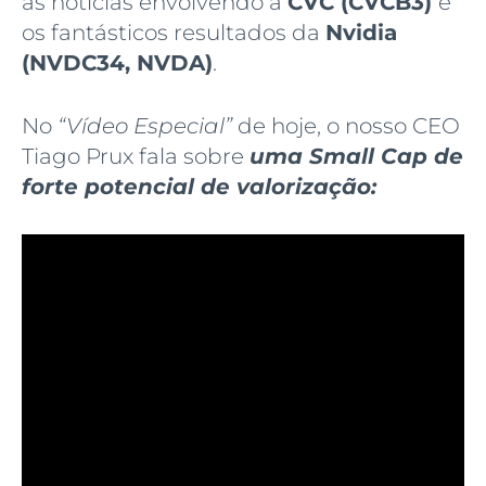
as notícias envolvendo a
CVC (CVCB3)
e
os fantásticos resultados da
Nvidia
(NVDC34, NVDA)
.
No
“Vídeo Especial”
de hoje, o nosso CEO
Tiago Prux fala sobre
uma Small Cap de
forte potencial de valorização: