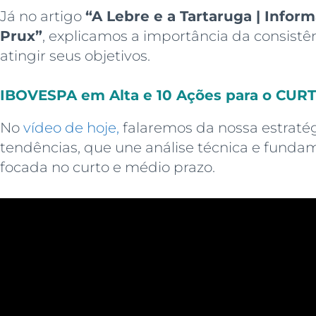
Já no artigo
“A Lebre e a Tartaruga | Inform
Prux”
, explicamos a importância da consistê
atingir seus objetivos.
IBOVESPA em Alta e 10 Ações para o CU
No
vídeo de hoje,
falaremos da nossa estratég
tendências, que une análise técnica e fundam
focada no curto e médio prazo.