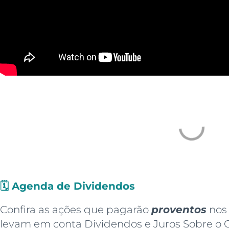
🗓️
Agenda de Dividendos
Confira as ações que pagarão
proventos
nos 
levam em conta Dividendos e Juros Sobre o Ca