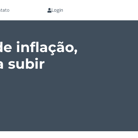
Login
tato
e inflação,
a subir