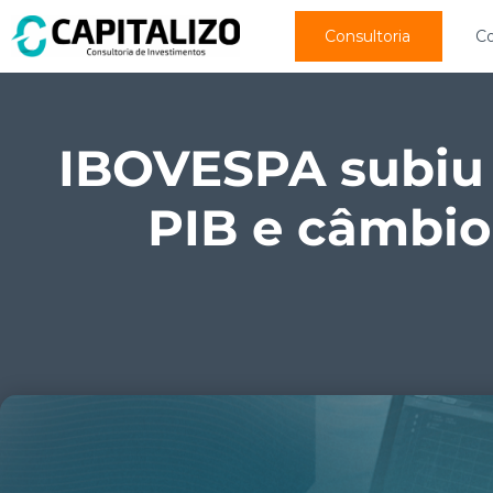
Consultoria
C
IBOVESPA subiu +
PIB e câmbio