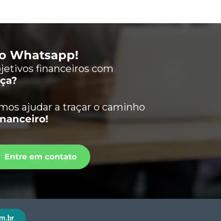
lo Whatsapp!
jetivos financeiros com
nça?
os ajudar a traçar o caminho
inanceiro!
m.br