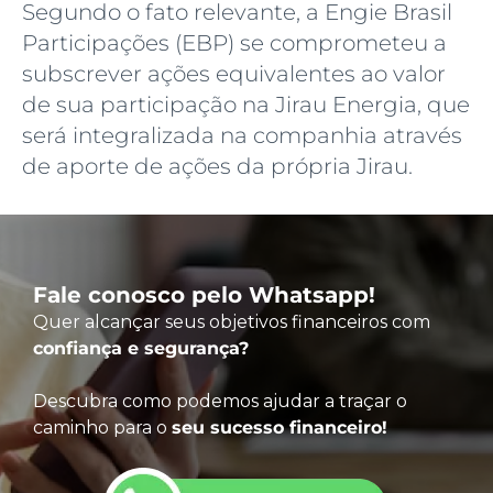
Segundo o fato relevante, a Engie Brasil
Participações (EBP) se comprometeu a
subscrever ações equivalentes ao valor
de sua participação na Jirau Energia, que
será integralizada na companhia através
de aporte de ações da própria Jirau.
Fale conosco pelo Whatsapp!
Quer alcançar seus objetivos financeiros com
confiança e segurança?
Descubra como podemos ajudar a traçar o
caminho para o
seu sucesso financeiro!