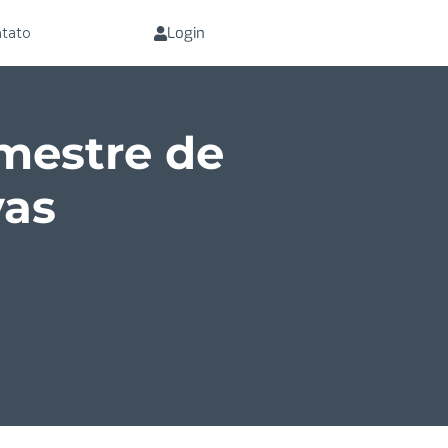
Login
tato
imestre de
vas