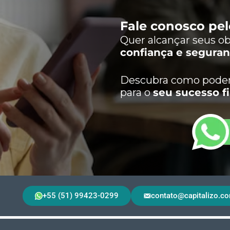
Fale conosco pe
Quer alcançar seus ob
confiança e segura
Descubra como podem
para o
seu sucesso f
+55 (51) 99423-0299
contato@capitalizo.co