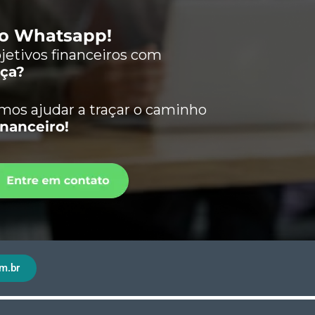
lo Whatsapp!
jetivos financeiros com
nça?
os ajudar a traçar o caminho
inanceiro!
m.br