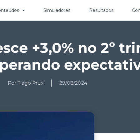
onteúdos
Simuladores
Resultados
Con
sce +3,0% no 2º tr
uperando expectati
Por
Tiago Prux
29/08/2024