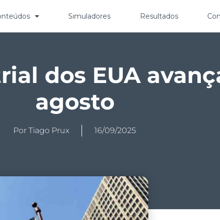
onteúdos
Simuladores
Resultados
Con
rial dos EUA avanç
agosto
Por
Tiago Prux
16/09/2025