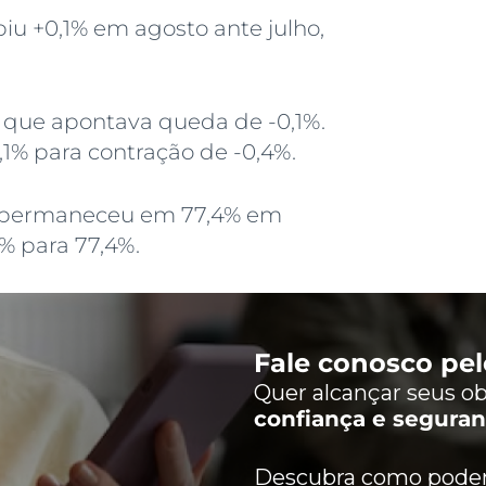
iu +0,1% em agosto ante julho,
, que apontava queda de -0,1%.
0,1% para contração de -0,4%.
da permaneceu em 77,4% em
% para 77,4%.
Fale conosco pe
Quer alcançar seus ob
confiança e segura
Descubra como podem