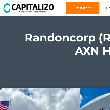
Consultoria
C
Randoncorp (R
AXN H