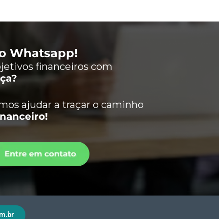
lo Whatsapp!
jetivos financeiros com
nça?
os ajudar a traçar o caminho
inanceiro!
m.br