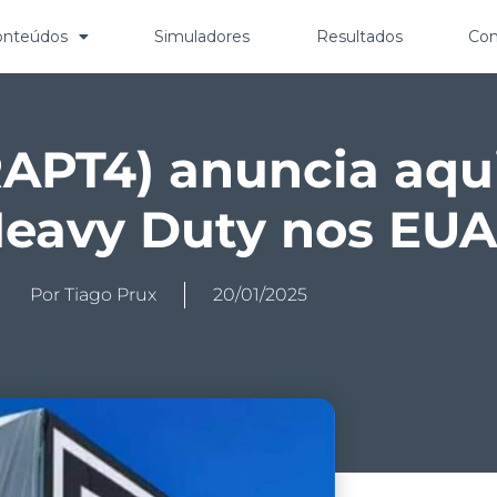
onteúdos
Simuladores
Resultados
Con
APT4) anuncia aqui
eavy Duty nos EUA
Por
Tiago Prux
20/01/2025