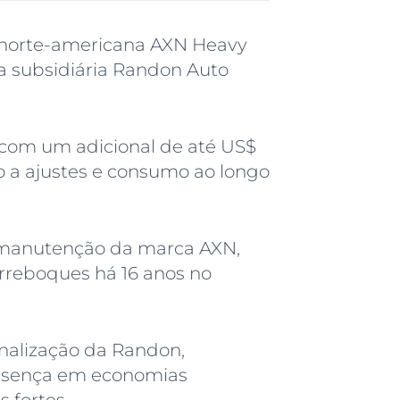
 norte-americana AXN Heavy
ua subsidiária Randon Auto
, com um adicional de até US$
to a ajustes e consumo ao longo
 a manutenção da marca AXN,
rreboques há 16 anos no
onalização da Randon,
resença em economias
 fortes.