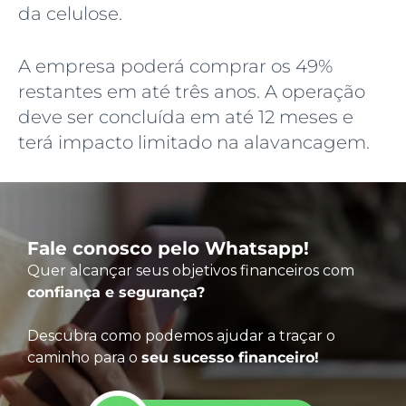
da celulose.
A empresa poderá comprar os 49%
restantes em até três anos. A operação
deve ser concluída em até 12 meses e
terá impacto limitado na alavancagem.
Fale conosco pelo Whatsapp!
Quer alcançar seus objetivos financeiros com
confiança e segurança?
Descubra como podemos ajudar a traçar o
caminho para o
seu sucesso financeiro!