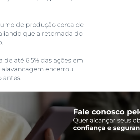
lume de produção cerca de
valiando que a retomada do
.
 de até 6,5% das ações em
 A alavancagem encerrou
 antes.
Fale conosco pe
Quer alcançar seus ob
confiança e segura