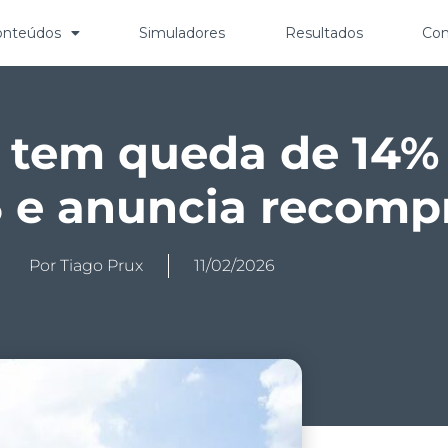
onteúdos
Simuladores
Resultados
Con
 tem queda de 14% 
 e anuncia recomp
Por
Tiago Prux
11/02/2026