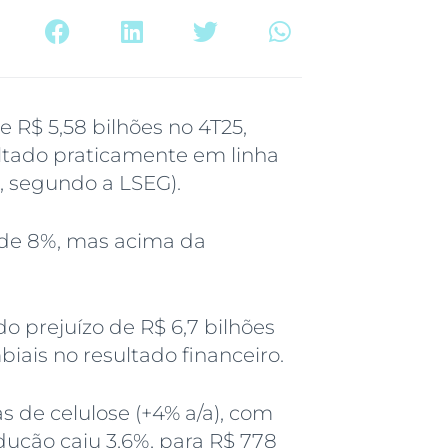
 R$ 5,58 bilhões no 4T25,
ltado praticamente em linha
, segundo a LSEG).
o de 8%, mas acima da
do prejuízo de R$ 6,7 bilhões
iais no resultado financeiro.
 de celulose (+4% a/a), com
ução caiu 3,6%, para R$ 778