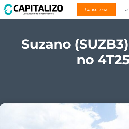
Consultoria
C
Suzano (SUZB3)
no 4T25