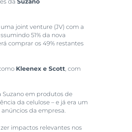
ões da
Suzano
e uma joint venture (JV) com a
 assumindo 51% da nova
erá comprar os 49% restantes
s como
Kleenex e Scott
, com
da Suzano em produtos de
ncia da celulose – e já era um
 anúncios da empresa.
azer impactos relevantes nos