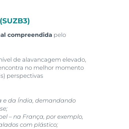
 (SUZB3)
al compreendida
pelo
nível de alavancagem elevado,
e encontra no melhor momento
is) perspectivas
a e da Índia, demandando
se;
pel – na França, por exemplo,
lados com plástico;