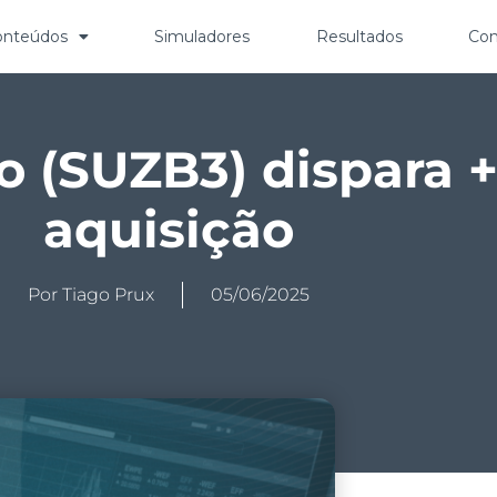
onteúdos
Simuladores
Resultados
Con
o (SUZB3) dispara 
aquisição
Por
Tiago Prux
05/06/2025