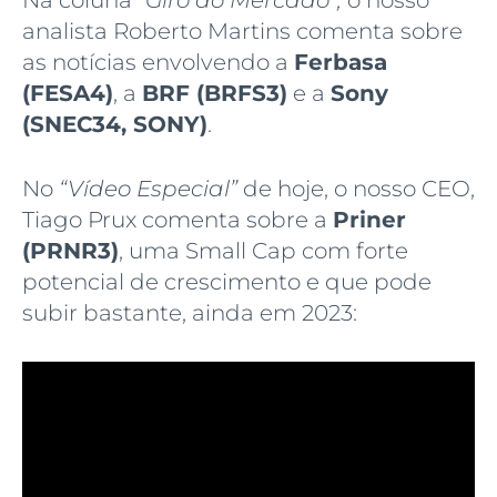
analista Roberto Martins comenta sobre
as notícias envolvendo a
Ferbasa
(FESA4)
, a
BRF (BRFS3)
e a
Sony
(SNEC34, SONY)
.
No
“Vídeo Especial”
de hoje, o nosso CEO,
Tiago Prux comenta sobre a
Priner
(PRNR3)
, uma Small Cap com forte
potencial de crescimento e que pode
subir bastante, ainda em 2023: