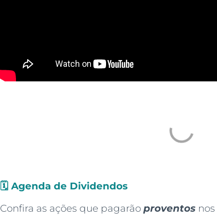
🗓️
Agenda de Dividendos
Confira as ações que pagarão
proventos
nos 