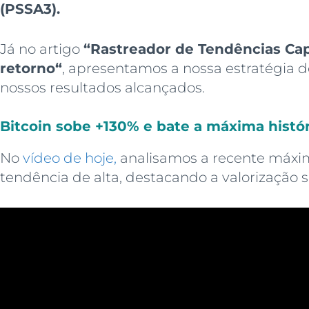
(PSSA3)
.
Já no artigo
“
Rastreador de Tendências Cap
retorno
“
, apresentamos a nossa estratégia 
nossos resultados alcançados.
Bitcoin sobe +130% e bate a máxima histór
No
vídeo de hoje,
analisamos a recente máxima
tendência de alta, destacando a valorização s