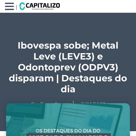
|
Ibovespa sobe; Metal
Leve (LEVE3) e
Odontoprev (ODPV3)
disparam | Destaques do
dia
Por
Tiago Prux
11/05/2023