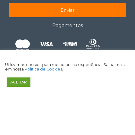
Enviar
Pagamentos
Utilizamos cookies para melhorar sua experiência. Saiba mais
em nossa
Política de Cookies
.
ACEITAR
CAPITALIZO CONSULTORIA E ANÁLISES DE VALORES
MOBILIÁRIOS LTDA ­- ME – CNPJ: 27.253.377/0001-09
©
2026
– Todos os Direitos Reservados.