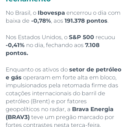
No Brasil, o
Ibovespa
encerrou o dia com
baixa de
-0,78%
, aos
191.378 pontos
.
Nos Estados Unidos, o
S&P 500
recuou
-0,41%
no dia, fechando aos
7.108
pontos.
Enquanto os ativos do
setor de petróleo
e gás
operaram em forte alta em bloco,
impulsionados pela retomada firme das
cotações internacionais do barril de
petróleo (Brent) e por fatores
geopolíticos no radar, a
Brava Energia
(BRAV3)
teve um pregão marcado por
fortes contrastes nesta terça-feira.