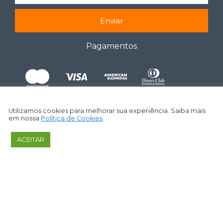
Enviar
Pagamentos
Utilizamos cookies para melhorar sua experiência. Saiba mais
em nossa
Política de Cookies
.
ACEITAR
CAPITALIZO CONSULTORIA E ANÁLISES DE VALORES
MOBILIÁRIOS LTDA ­- ME – CNPJ: 27.253.377/0001-09
©
2026
– Todos os Direitos Reservados.