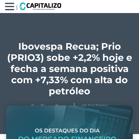
|
Ibovespa Recua; Prio
(PRIO3) sobe +2,2% hoje e
fecha a semana positiva
com +7,33% com alta do
petróleo
Por
Tiago Prux
15/05/2026