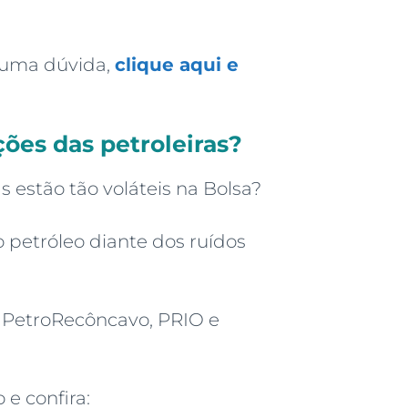
lguma dúvida,
clique aqui e
ões das petroleiras?
 estão tão voláteis na Bolsa?
petróleo diante dos ruídos
 PetroRecôncavo, PRIO e
 e confira: