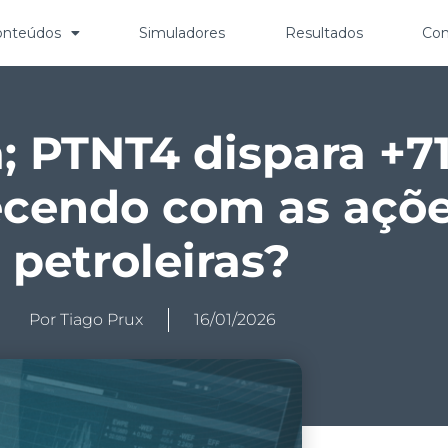
onteúdos
Simuladores
Resultados
Con
; PTNT4 dispara +7
ecendo com as açõe
petroleiras?
Por
Tiago Prux
16/01/2026