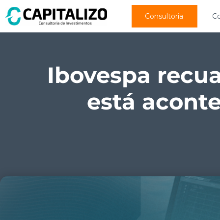
Consultoria
C
Ibovespa recua
está acont