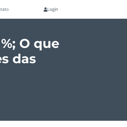
Login
tato
1%; O que
s das