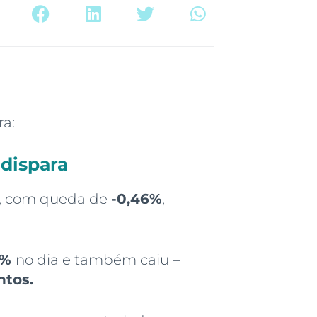
ra:
dispara
, com queda de
-0,46%
,
6%
no dia e também caiu –
ntos.