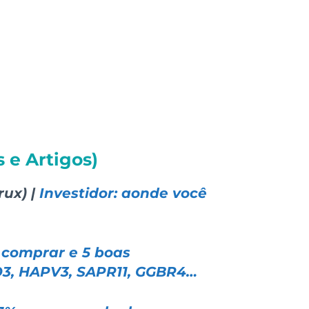
 e Artigos)
rux) |
Investidor: aonde você
 comprar e 5 boas
O3, HAPV3, SAPR11, GGBR4…