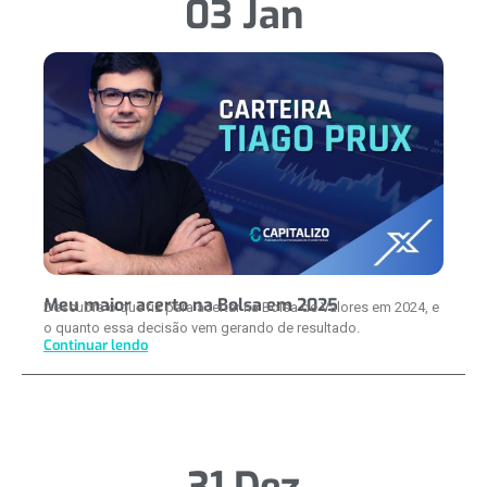
03 Jan
Meu maior acerto na Bolsa em 2025
Descubra o que fiz para acertar na Bolsa de Valores em 2024, e
o quanto essa decisão vem gerando de resultado.
Continuar lendo