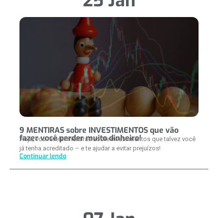
25 Jan
9 MENTIRAS sobre INVESTIMENTOS que vão
fazer você perder muito dinheiro!
Hoje, vou revelar mentiras sobre investimentos que talvez você
já tenha acreditado – e te ajudar a evitar prejuízos!
Continuar lendo