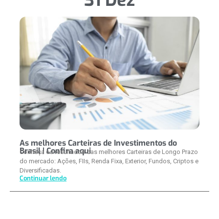
31 Dez
As melhores Carteiras de Investimentos do
Brasil | Confira aqui
Conheça os resultados das melhores Carteiras de Longo Prazo
do mercado: Ações, FIIs, Renda Fixa, Exterior, Fundos, Criptos e
Diversificadas.
Continuar lendo