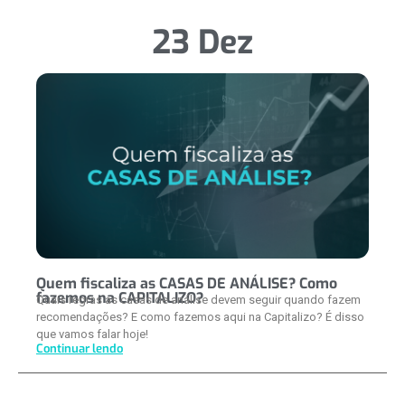
23 Dez
Quem fiscaliza as CASAS DE ANÁLISE? Como
fazemos na CAPITALIZO?
Quais regras as casas de análise devem seguir quando fazem
recomendações? E como fazemos aqui na Capitalizo? É disso
que vamos falar hoje!
Continuar lendo