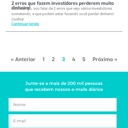
2 erros que fazem investidores perderem muito
dinheiro!
Neste artigo, vou falar de 2 erros que vejo vários investidores
cometendo, e que podem estar fazendo você perder dinheiro!
Confira!
Continuar lendo
« Anterior
1
2
3
4
5
Próximo »
Junte-se a mais de 200 mil pessoas
que recebem nossos e-mails diários