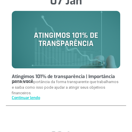
07 Jan
Atingimos 101% de transparência | Importância
para você
Entenda a importância da forma transparente que trabalhamos
e saiba como isso pode ajudar a atingir seus objetivos
financeiros.
Continuar lendo