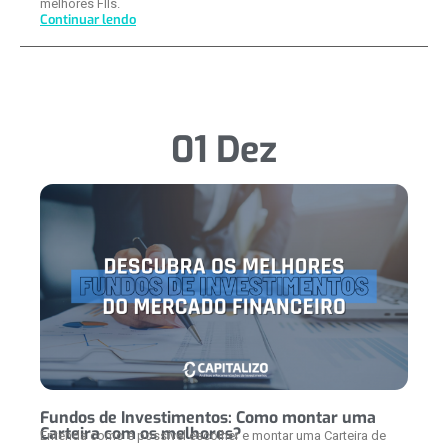
melhores FIIs.
Continuar lendo
01 Dez
Fundos de Investimentos: Como montar uma
Carteira com os melhores?
Entenda como é possível escolher e montar uma Carteira de