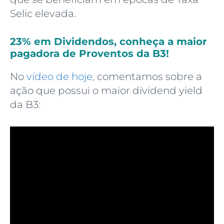
Selic elevada.
23% em Dividendos, conheça a maior
pagadora de Proventos da B3!
No
vídeo de hoje,
comentamos sobre a
ação que possui o maior dividend yield
da B3: