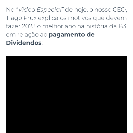
No
“Vídeo Especial”
de hoje, o nosso CEO,
Tiago Prux explica os motivos que devem
fazer 2023 o melhor ano na história da B3
em relação ao
pagamento de
Dividendos
: