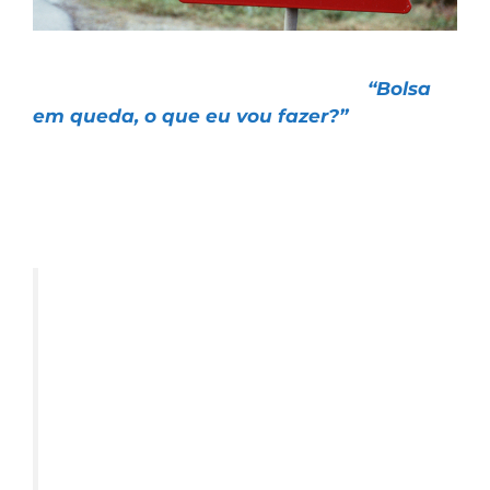
No artigo que escrevi essa semana
“Bolsa
em queda, o que eu vou fazer?”
eu
comentei como considero importante
deixar a nossa “mente limpa” para
conseguir investir bem. Vou colocar o trecho
novamente, pois ele é muito importante:
Cada um tem suas crenças, seu
time de futebol preferido, o
político em quem confia ou jornal
ou site onde vai se informar. Eu
não sou diferente.