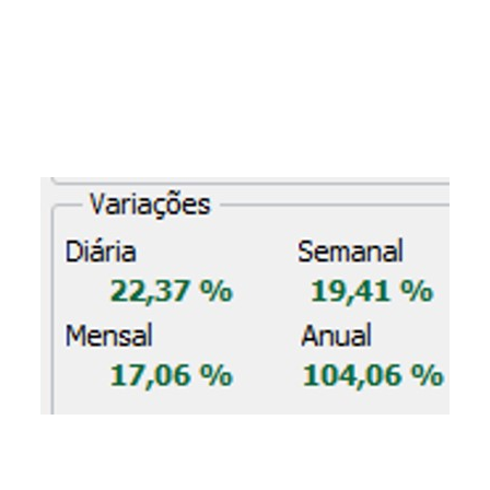
A maior posição da Carteira e uma das mais
recomendadas em outras duas Carteiras
subiu, somente ontem (11/11), +22,37%
acumulando uma alta de +104% somente
em 2022.
Essa é a minha recompensa e a de quem
segue à risca as nossas recomendações por