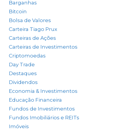
Barganhas
(9)
Bitcoin
(2)
Bolsa de Valores
(690)
Carteira Tiago Prux
(61)
Carteiras de Ações
(154)
Carteiras de Investimentos
(158)
Criptomoedas
(4)
Day Trade
(8)
Destaques
(1.662)
Dividendos
(84)
Economia & Investimentos
(1.049)
Educação Financeira
(40)
Fundos de Investimentos
(46)
Fundos Imobiliários e REITs
(523)
Imóveis
(5)