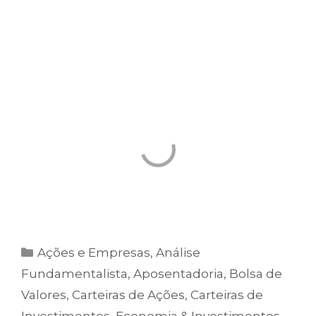
mês
para você manter sua carteira 100%
atualizada e
“à prova”
de crises.
Entenda a Estratégia da Carteira no vídeo
abaixo:
Ações e Empresas
,
Análise
Fundamentalista
,
Aposentadoria
,
Bolsa de
Valores
,
Carteiras de Ações
,
Carteiras de