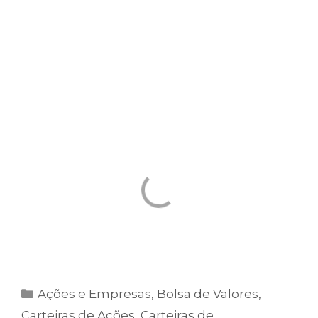
Com essa estratégia, bastam
10 minutos por
mês
para você manter sua carteira
totalmente atualizada e
“
à prova de crises”.
Entenda a Estratégia da Carteira no vídeo
abaixo:
Ações e Empresas
,
Bolsa de Valores
,
Carteiras de Ações
,
Carteiras de