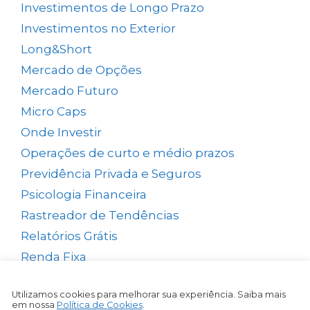
Investimentos de Longo Prazo
(138)
Investimentos no Exterior
(64)
Long&Short
(6)
Mercado de Opções
(5)
Mercado Futuro
(20)
Micro Caps
(1)
Onde Investir
(12)
Operações de curto e médio prazos
(26)
Previdência Privada e Seguros
(1)
Psicologia Financeira
(72)
Rastreador de Tendências
(14)
Relatórios Grátis
(13)
Renda Fixa
(38)
Renda Passiva
(65)
Utilizamos cookies para melhorar sua experiência. Saiba mais
Reserva de Emergência
(1)
em nossa
Política de Cookies
.