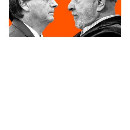
Nos últimos dias recebemos alguns
questionamentos a respeito da “fraca
cobertura” que fizemos das Eleições,
especialmente no segundo turno.
Acredito que todas as perguntas que
recebemos sobre o tema são válidas. Afinal,
as decisões políticas impactam a nossa vida
e claro, os nossos investimentos. Além disso,
como essa é uma Eleição marcada pelos
“ânimos acirrados”, os investidores estão