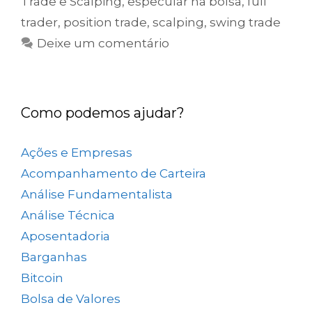
Trade e Scalping
,
especular na bolsa
,
full
trader
,
position trade
,
scalping
,
swing trade
Deixe um comentário
Como podemos ajudar?
Ações e Empresas
(657)
Acompanhamento de Carteira
(73)
Análise Fundamentalista
(167)
Análise Técnica
(25)
Aposentadoria
(33)
Barganhas
(9)
Bitcoin
(2)
Bolsa de Valores
(689)