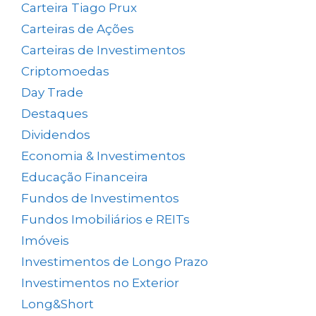
Carteira Tiago Prux
(61)
Carteiras de Ações
(153)
Carteiras de Investimentos
(157)
Criptomoedas
(4)
Day Trade
(8)
Destaques
(1.662)
Dividendos
(84)
Economia & Investimentos
(1.048)
Educação Financeira
(40)
Fundos de Investimentos
(46)
Fundos Imobiliários e REITs
(523)
Imóveis
(5)
Investimentos de Longo Prazo
(137)
Investimentos no Exterior
(64)
Long&Short
(6)