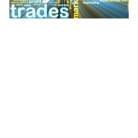
este artigo, falaremos a respeito dos
principais tipos de operações que podemos
realizar na Bolsa de Valores:
Position Trade,
Swing Trade e Day Trade
.
Afinal, muitos investidores têm interesse
em fazer operações com foco em
especulação de curto prazo.
Por isso, listamos abaixo as principais
características e diferenças entre cada uma
delas.
POSITION TRADE