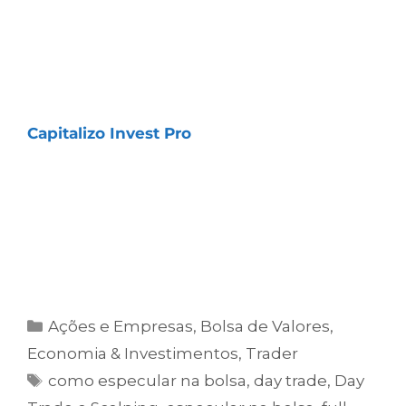
estratégias estruturadas, já testadas em
diferentes cenários de mercado, e contar
com recomendações claras de entrada,
saída e gerenciamento das operações, essas
estratégias fazem parte da
assinatura
Capitalizo Invest Pro
, desenvolvida para
quem busca operar de forma mais
profissional e consistente no curto e médio
prazos.
Clique no botão e assine para começar a
receber as recomendações.
Ações e Empresas
,
Bolsa de Valores
,
Economia & Investimentos
,
Trader
como especular na bolsa
,
day trade
,
Day