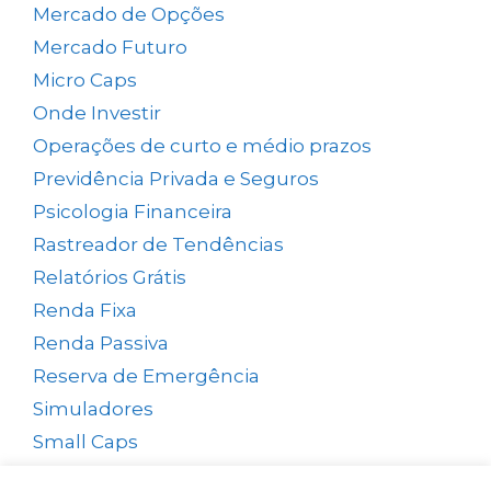
Mercado de Opções
(5)
Mercado Futuro
(20)
Micro Caps
(1)
Onde Investir
(12)
Operações de curto e médio prazos
(26)
Previdência Privada e Seguros
(1)
Psicologia Financeira
(71)
Rastreador de Tendências
(14)
Relatórios Grátis
(13)
Renda Fixa
(38)
Renda Passiva
(65)
Reserva de Emergência
(1)
Simuladores
(5)
Small Caps
(49)
Swing Trade
(15)