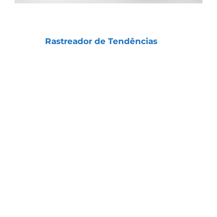
Há quase 20 anos, o nosso diretor Tiago Prux
criou o
Rastreador de Tendências
, uma
estratégia exclusiva da Capitalizo para
Position Trade
.
A estratégia une os conceitos de análises
fundamentalista e técnica (grafista) para
identificar oportunidades no médio prazo na
Bolsa de Valores.
Ela é voltada para operações de médio prazo
que costumam durar entre 3 e 6 meses.
Por não ser uma Estratégia de muito giro,
ela permite seguir tranquilamente as
recomendações enviadas, com
apenas 10