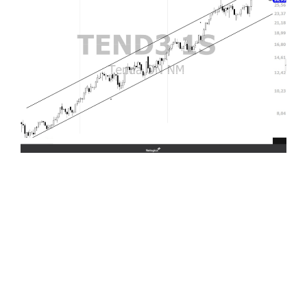
Mesmo quem nunca ouviu falar em análise
técnica ou em gráficos consegue visualizar a
forte tendência de alta da TEND3. E é isso
que a estratégia busca.
VANTAGENS DO
RASTREADOR DE