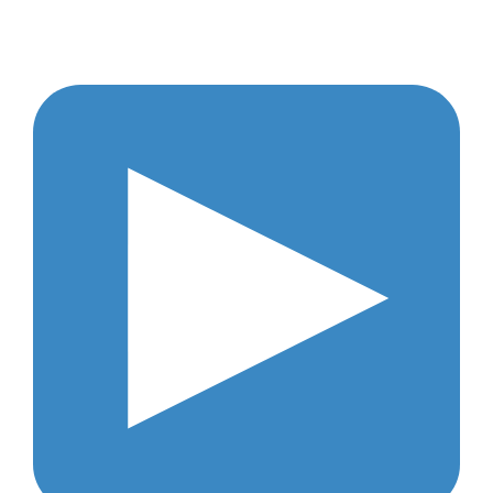
Opção para quem não quer ou não tem
disponibilidade de tempo para operar o
tempo todo;