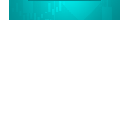
A história da Estratégia Rastreador de
Tendências comprova, na prática, que ter
um bom plano pode ser mais fácil do que se
imagina – desde que o investidor
saiba o
que está fazendo
.
Muito mais do que os resultados, é
importante que as pessoas entendam
como eles foram alcançados. Isso é
primordial para saber se o investidor terá
perfil ou não para seguir determinada
Estratégia, ou fazer determinados
investimentos.