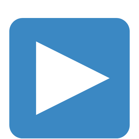
médio prazo, em operações que duram,
geralmente, entre 3 e 6 meses;