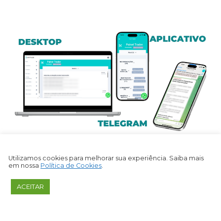
preciso encerrar a operação.
Além disso, fazer o
acompanhamento
das
Utilizamos cookies para melhorar sua experiência. Saiba mais
em nossa
Política de Cookies
.
operações no nosso sistema é bem simples:
ACEITAR