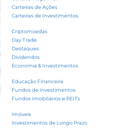
Carteiras de Ações
(154)
Carteiras de Investimentos
(158)
Criptomoedas
(4)
Day Trade
(8)
Destaques
(1.662)
Dividendos
(84)
Economia & Investimentos
(1.049)
Educação Financeira
(40)
Fundos de Investimentos
(46)
Fundos Imobiliários e REITs
(523)
Imóveis
(5)
Investimentos de Longo Prazo