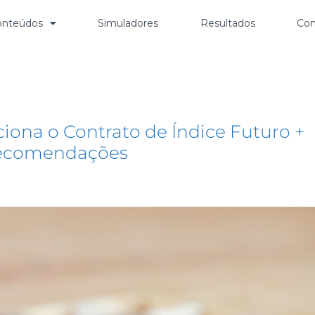
onteúdos
Simuladores
Resultados
Con
 indice futuro
ona o Contrato de Índice Futuro +
 recomendações