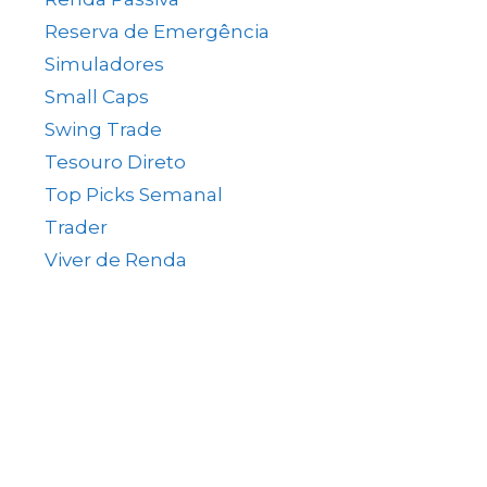
Reserva de Emergência
(1)
Simuladores
(5)
Small Caps
(49)
Swing Trade
(15)
Tesouro Direto
(35)
Top Picks Semanal
(1)
Trader
(61)
Viver de Renda
(80)