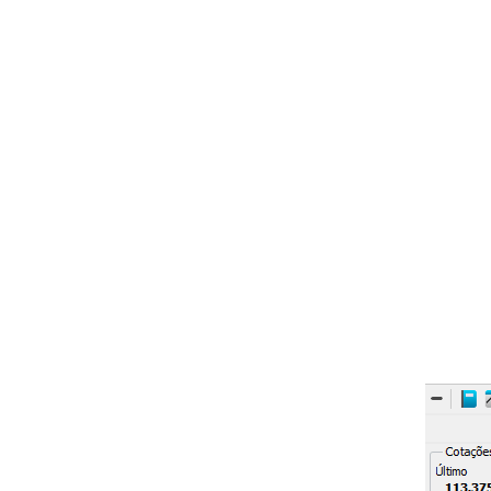
Meses de vencimento:
Fevereiro (G
Dezembro (Z).
Formação do código e vencimento
WIN= código
Q = mês de vencimento
22 = ano de vencimento
Abaixo, segue o book do mini-índic