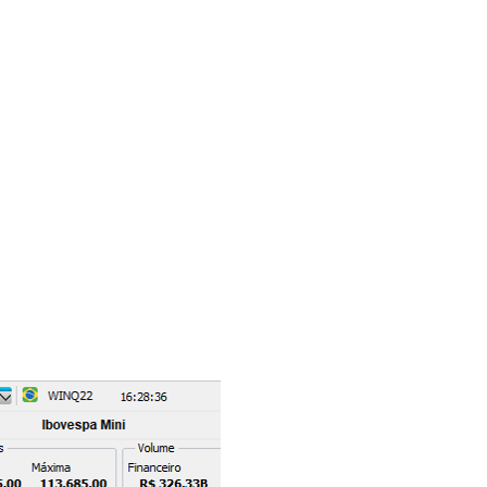
), Abril (J), Junho (M), Agosto (Q), Outubro (V) e
:
WINQ22, em que:
e: