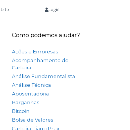
Login
tato
Como podemos ajudar?
Ações e Empresas
(657)
Acompanhamento de
Carteira
(73)
Análise Fundamentalista
(167)
Análise Técnica
(25)
Aposentadoria
(33)
Barganhas
(9)
Bitcoin
(2)
Bolsa de Valores
(690)
Carteira Tiago Prux
(61)