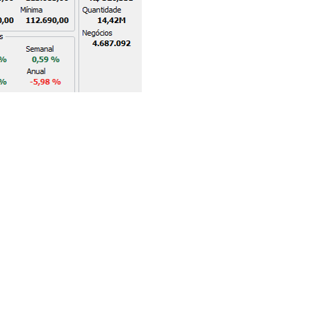
 contrato
anceiro
ado multiplicando a última cotação por R$ 0,20, ou
vale a R$ 0,20. Portanto, no exemplo acima, o
e R$ 22.675,00.
turo
ara operações de curto prazo, especialmente o Day
 os contratos sem ter todo o valor do mesmo. Em