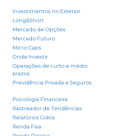
(138)
Investimentos no Exterior
(64)
Long&Short
(6)
Mercado de Opções
(5)
Mercado Futuro
(20)
Micro Caps
(1)
Onde Investir
(12)
Operações de curto e médio
prazos
(26)
Previdência Privada e Seguros
(1)
Psicologia Financeira
(72)
Rastreador de Tendências
(14)
Relatórios Grátis
(13)
Renda Fixa
(38)
Renda Passiva
(65)