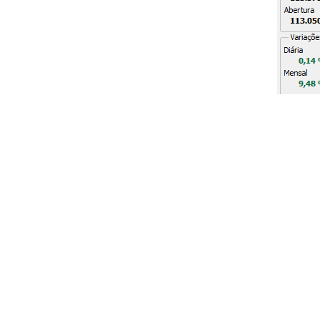
Liquidez do contrato:
pelo menos 1
Cálculo do Volume Fin
O volume de cada contrato é calcul
seja, cada variação de 1 ponto equi
contrato cotado a 113.375 pontos val
Day Trade no Índice Fu
O Minicontrato é muito utilizado p
Trade. Isso porque podemos operar