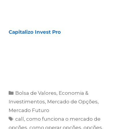
COMO TER ACESSO À NOSSA
ESTRATÉGIA
Essa estratégia faz parte da assinatura
Capitalizo Invest Pro
, que oferece acesso
imediato a todas as nossas Carteiras e
Estratégias de curto, médio e longo prazos,
incluindo as recomendações de Opções e
operações táticas.
Clique no botão abaixo e comece agora.
Bolsa de Valores
,
Economia &
Investimentos
,
Mercado de Opções
,
Mercado Futuro
call
,
como funciona o mercado de
opções
,
como operar opções
,
opções
,