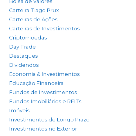
Bolsa de Valores
(690)
Carteira Tiago Prux
(61)
Carteiras de Ações
(154)
Carteiras de Investimentos
(158)
Criptomoedas
(4)
Day Trade
(8)
Destaques
(1.662)
Dividendos
(84)
Economia & Investimentos
(1.049)
Educação Financeira
(40)
Fundos de Investimentos
(46)
Fundos Imobiliários e REITs
(523)
Imóveis
(5)
Investimentos de Longo Prazo
(138)
Investimentos no Exterior
(64)