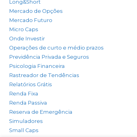
Long&Short
(6)
Mercado de Opções
(5)
Mercado Futuro
(20)
Micro Caps
(1)
Onde Investir
(12)
Operações de curto e médio prazos
(26)
Previdência Privada e Seguros
(1)
Psicologia Financeira
(72)
Rastreador de Tendências
(14)
Relatórios Grátis
(13)
Renda Fixa
(38)
Renda Passiva
(65)
Reserva de Emergência
(1)
Simuladores
(5)
Small Caps
(49)