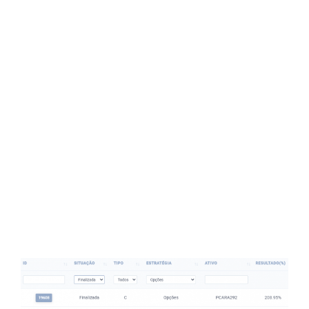
lembrar: é impossível acertar todas as
operações.
Em algumas, podemos perder parte ou até
todo o capital investido e é por isso que a
diversificação é fundamental.
Quando acertamos o momento de compra,
é possível obter ganhos expressivos em
pouco tempo.
Retornos de 100%, 200% ou mais são
comuns nesse tipo de operação.
Atualmente, nossa taxa de acerto é de 73%.