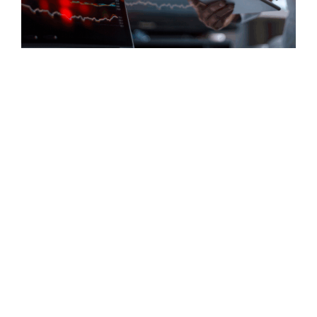
O mercado de Opções talvez seja um dos
mais incompreendidos da Bolsa.
Isso porque muitos investidores o utilizam
de forma equivocada, achando que é algum
tipo de jogo ou que ficarão ricos de uma
hora para outra.
É inegável que essa modalidade pode ser
arriscada.
Porém, quando usamos as Opções da
maneira correta, é possível ganhar muito
dinheiro e, ao mesmo tempo, proteger a