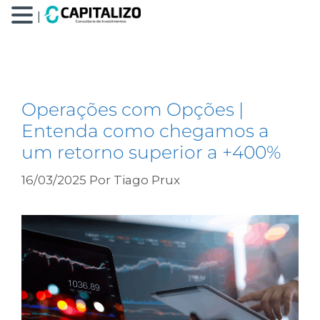
|
call
Operações com Opções |
Entenda como chegamos a
um retorno superior a +400%
16/03/2025
Por
Tiago Prux