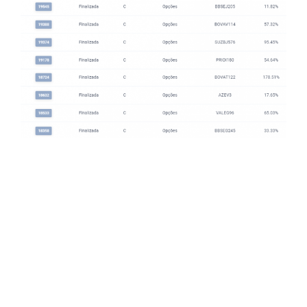
Normalmente, essas operações duram
entre 5 e 30 dias, e todas têm o objetivo de
gerar ganhos de curto prazo.
PROTEGENDO A CARTEIRA
COM OPÇÕES DE VENDA
Enquanto as Opções de compra se
valorizam quando as ações sobem, as