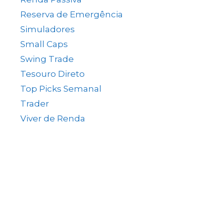
Reserva de Emergência
(1)
Simuladores
(5)
Small Caps
(49)
Swing Trade
(15)
Tesouro Direto
(35)
Top Picks Semanal
(1)
Trader
(61)
Viver de Renda
(80)