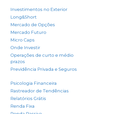
(137)
Investimentos no Exterior
(64)
Long&Short
(6)
Mercado de Opções
(5)
Mercado Futuro
(20)
Micro Caps
(1)
Onde Investir
(12)
Operações de curto e médio
prazos
(26)
Previdência Privada e Seguros
(1)
Psicologia Financeira
(71)
Rastreador de Tendências
(14)
Relatórios Grátis
(13)
Renda Fixa
(38)
Renda Passiva
(65)