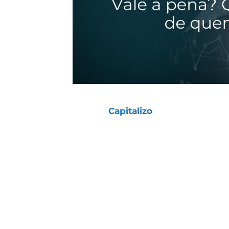
Aqui na
Capitalizo
, trabalhamos co
personalizado oferecendo uma análi
É um serviço que estamos sempre 
clientes a responder perguntas sob
entendermos melhor como estamo
Veja, por exemplo, as respostas do
dele pode ajudar você a decidir se
Investimentos.