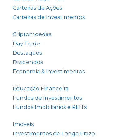
Carteiras de Ações
(153)
Carteiras de Investimentos
(157)
Criptomoedas
(4)
Day Trade
(8)
Destaques
(1.658)
Dividendos
(84)
Economia & Investimentos
(1.048)
Educação Financeira
(40)
Fundos de Investimentos
(46)
Fundos Imobiliários e REITs
(523)
Imóveis
(5)
Investimentos de Longo Prazo