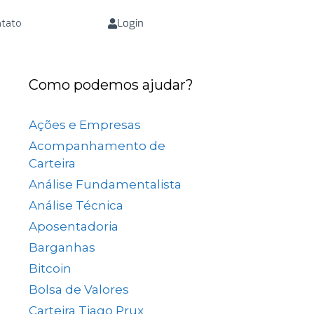
Login
tato
Como podemos ajudar?
Ações e Empresas
(657)
Acompanhamento de
Carteira
(73)
Análise Fundamentalista
(167)
Análise Técnica
(25)
Aposentadoria
(33)
Barganhas
(9)
Bitcoin
(2)
Bolsa de Valores
(689)
Carteira Tiago Prux
(61)