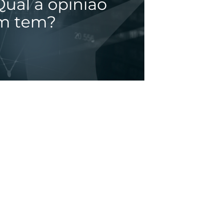
m a Consultoria de Investimentos, um serviço
se exclusiva para cada cliente.
buscando melhorar. Por isso, convidamos alguns
re a experiência com a Consultoria — para
s ajudando e onde podemos evoluir.
 nosso cliente
Douglas
e descubra como a trajetória
 vale a pena contratar uma Consultoria de