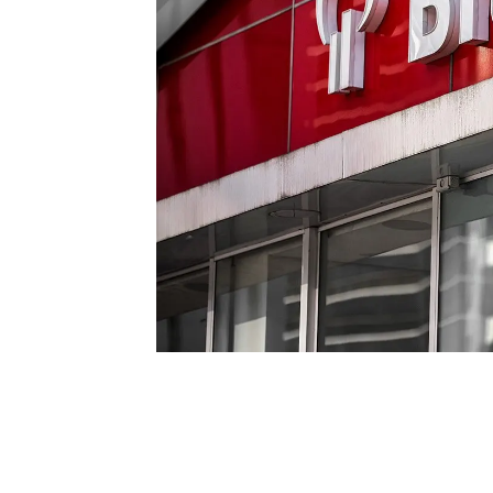
O Bradesco divulgou nesta semana 
recente das ações
, muitos investi
posição no papel.