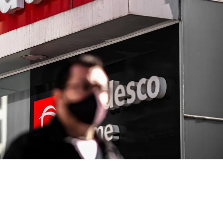
seus resultados trimestrais e, apesar da
alta
dores ainda se perguntam se vale a pena manter