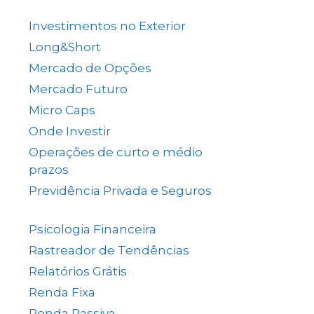
(137)
Investimentos no Exterior
(64)
Long&Short
(6)
Mercado de Opções
(5)
Mercado Futuro
(20)
Micro Caps
(1)
Onde Investir
(12)
Operações de curto e médio
prazos
(26)
Previdência Privada e Seguros
(1)
Psicologia Financeira
(71)
Rastreador de Tendências
(14)
Relatórios Grátis
(13)
Renda Fixa
(38)
Renda Passiva
(65)