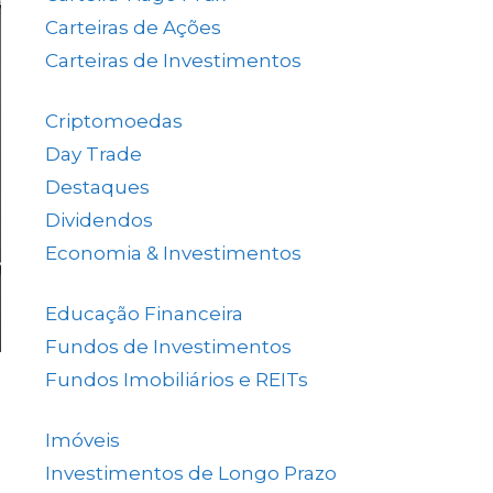
Carteiras de Ações
(153)
Carteiras de Investimentos
(157)
Criptomoedas
(4)
Day Trade
(8)
Destaques
(1.655)
Dividendos
(84)
Economia & Investimentos
(1.048)
Educação Financeira
(40)
Fundos de Investimentos
(46)
Fundos Imobiliários e REITs
(523)
Imóveis
(5)
Investimentos de Longo Prazo