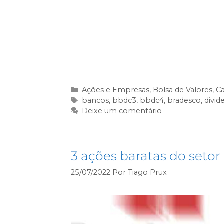
Essas carteiras fazem parte da ass
imediato a análises aprofundadas, 
investir com consistência e segura
Clique no botão abaixo.
Ações e Empresas
,
Bolsa de Valores
,
Ca
bancos
,
bbdc3
,
bbdc4
,
bradesco
,
divid
Deixe um comentário
3 ações baratas do setor
25/07/2022
Por
Tiago Prux