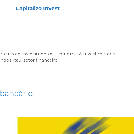
inatura
Capitalizo Invest
, que oferece acesso
relatórios exclusivos e recomendações práticas para
nça.
rteiras de Investimentos
,
Economia & Investimentos
endos
,
itau
,
setor financeiro
 bancário