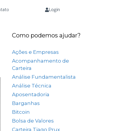
Login
tato
Como podemos ajudar?
Ações e Empresas
(657)
Acompanhamento de
Carteira
(73)
Análise Fundamentalista
(167)
Análise Técnica
(25)
Aposentadoria
(33)
Barganhas
(9)
Bitcoin
(2)
Bolsa de Valores
(689)
Carteira Tiago Prux
(61)