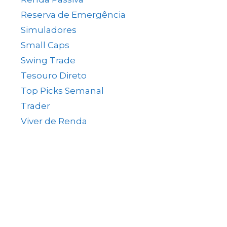
Reserva de Emergência
(1)
Simuladores
(5)
Small Caps
(49)
Swing Trade
(15)
Tesouro Direto
(35)
Top Picks Semanal
(1)
Trader
(61)
Viver de Renda
(80)