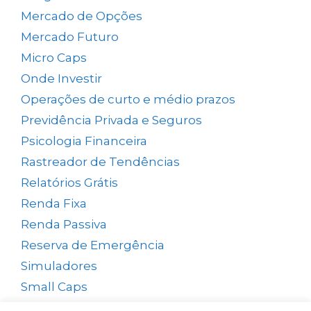
Mercado de Opções
(5)
Mercado Futuro
(20)
Micro Caps
(1)
Onde Investir
(12)
Operações de curto e médio prazos
(26)
Previdência Privada e Seguros
(1)
Psicologia Financeira
(72)
Rastreador de Tendências
(14)
Relatórios Grátis
(13)
Renda Fixa
(38)
Renda Passiva
(65)
Reserva de Emergência
(1)
Simuladores
(5)
Small Caps
(49)
Swing Trade
(15)