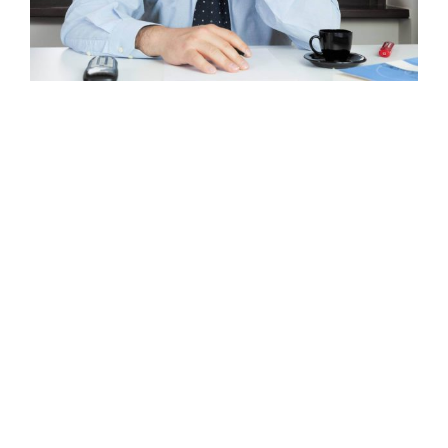
O mais interessante em gerir uma casa de
análise é que somos testados todos os dias,
com todos os clientes tendo acesso aos
nossos erros e acertos para saberem o que
fazer com seus investimentos.
Não há como esconder nada.
Tudo é
transparente
: os resultados de tudo
o que recomendamos estão à disposição de
todos, a todo momento.
Apesar de, historicamente, todas as nossas