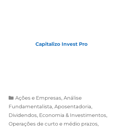
COMO TER ACESSO ÀS
NOSSAS CARTEIRAS E
ESTRATÉGIAS
Essas carteiras e estratégias fazem parte da
assinatura
Capitalizo Invest Pro
, que
garante acesso imediato às nossas análises,
relatórios e recomendações exclusivas.
Clique no botão abaixo e comece a investir
com estratégia e segurança.
Ações e Empresas
,
Análise
Fundamentalista
,
Aposentadoria
,
Dividendos
,
Economia & Investimentos
,
Operações de curto e médio prazos
,