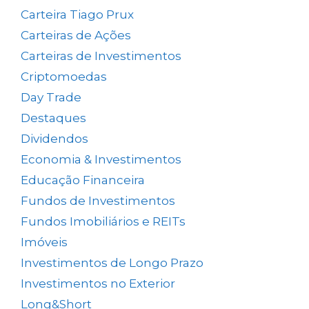
Carteira Tiago Prux
(61)
Carteiras de Ações
(154)
Carteiras de Investimentos
(158)
Criptomoedas
(4)
Day Trade
(8)
Destaques
(1.662)
Dividendos
(84)
Economia & Investimentos
(1.049)
Educação Financeira
(40)
Fundos de Investimentos
(46)
Fundos Imobiliários e REITs
(523)
Imóveis
(5)
Investimentos de Longo Prazo
(138)
Investimentos no Exterior
(64)
Long&Short
(6)