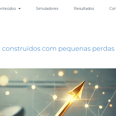
onteúdos
Simuladores
Resultados
Con
azo
o construídos com pequenas perdas