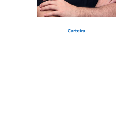
Nesse mês, a
Carteira
Tiago Prux
ul
retorno desde 2017
.
Mais importante do que o retorno d
muita coisa) é entender a importân
A base desta Carteira continua a 
já foram vistos como bons ou ruin
E o que de fato mudou em termos
CUIDADO COM AS “FA
Essa mudança constante de “opiniã