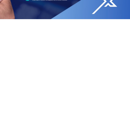
trapassou, com folga, a marca de
+900% de
e curto prazo (que, isoladamente, não quer dizer
cia de seguir um plano.
mesma. Mas quantas vezes os ativos que a compõem
s pelo mercado? Dezenas!
 de fundamentos? Quase nada.
LÁCIAS” DO MERCADO
o” sobre os mesmos ativos mostra que o tal