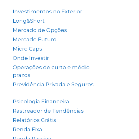
(137)
Investimentos no Exterior
(64)
Long&Short
(6)
Mercado de Opções
(5)
Mercado Futuro
(20)
Micro Caps
(1)
Onde Investir
(12)
Operações de curto e médio
prazos
(26)
Previdência Privada e Seguros
(1)
Psicologia Financeira
(71)
Rastreador de Tendências
(14)
Relatórios Grátis
(13)
Renda Fixa
(38)
Renda Passiva
(65)