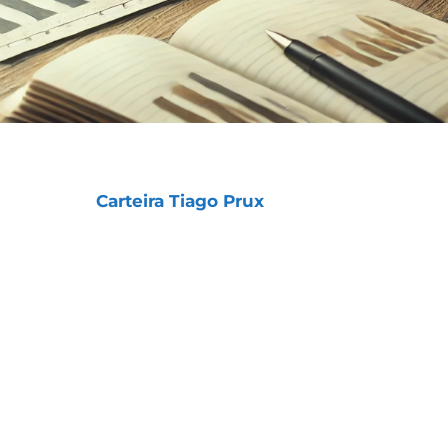
o segredo para que duas das nossas Estratégias –
 Prazo) e a
Carteira Tiago Prux
(Longo Prazo) –
essivos nos últimos anos.
m, o sucesso dessas Estratégias não veio de
o bom gerenciamento de risco e da diversificação.
eu porque lidamos com prejuízos pequenos
o.