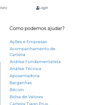
Login
tato
Como podemos ajudar?
Ações e Empresas
(657)
Acompanhamento de
Carteira
(73)
Análise Fundamentalista
(167)
Análise Técnica
(25)
Aposentadoria
(33)
Barganhas
(9)
Bitcoin
(2)
Bolsa de Valores
(689)
Carteira Tiago Prux
(61)