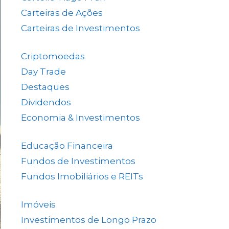
Carteiras de Ações
(153)
Carteiras de Investimentos
(157)
Criptomoedas
(4)
Day Trade
(8)
Destaques
(1.662)
Dividendos
(84)
Economia & Investimentos
(1.048)
Educação Financeira
(40)
Fundos de Investimentos
(46)
Fundos Imobiliários e REITs
(523)
Imóveis
(5)
Investimentos de Longo Prazo