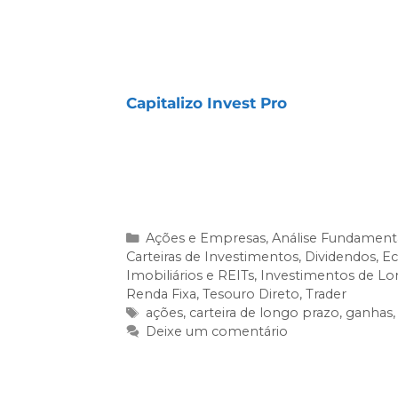
COMO TER ACESSO À N
A
Carteira Tiago Prux
e o
Rastreado
Capitalizo Invest Pro
, desenvolvid
recomendações de curto, médio e
consistência e foco em resultados.
Clique no botão abaixo e comece a
Ações e Empresas
,
Análise Fundamenta
Carteiras de Investimentos
,
Dividendos
,
Ec
Imobiliários e REITs
,
Investimentos de Lo
Renda Fixa
,
Tesouro Direto
,
Trader
ações
,
carteira de longo prazo
,
ganhas
Deixe um comentário