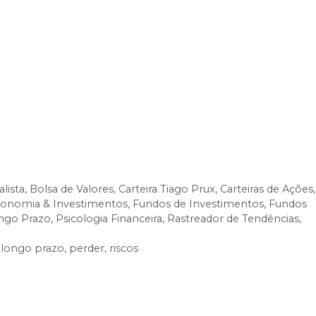
OSSA CARTEIRA E ESTRATÉGIA
r de Tendências
fazem parte da assinatura
a para quem deseja ter acesso imediato às nossas
 longo prazos — sempre com segurança,
gora mesmo a investir com estratégia.
lista
,
Bolsa de Valores
,
Carteira Tiago Prux
,
Carteiras de Ações
,
onomia & Investimentos
,
Fundos de Investimentos
,
Fundos
ngo Prazo
,
Psicologia Financeira
,
Rastreador de Tendências
,
,
longo prazo
,
perder
,
riscos