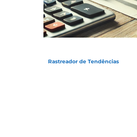
Diariamente, me perguntam qual é 
o
Rastreador de Tendências
(Médio
tenham entregado ganhos tão expr
Ao contrário do que muitos imagina
grandes lucros isolados, mas sim d
Isso as torna muito seguras.
Grande parte dos ganhos acontec
quando algo não sai como esperad