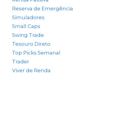
s
Reserva de Emergência
(1)
Simuladores
(5)
Small Caps
(49)
Swing Trade
(15)
Tesouro Direto
(35)
Top Picks Semanal
(1)
Trader
(61)
Viver de Renda
(80)