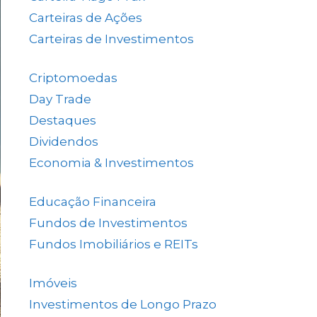
Carteiras de Ações
(153)
Carteiras de Investimentos
(157)
Criptomoedas
(4)
Day Trade
(8)
Destaques
(1.658)
Dividendos
(84)
Economia & Investimentos
(1.048)
Educação Financeira
(40)
Fundos de Investimentos
(46)
Fundos Imobiliários e REITs
(523)
Imóveis
(5)
Investimentos de Longo Prazo