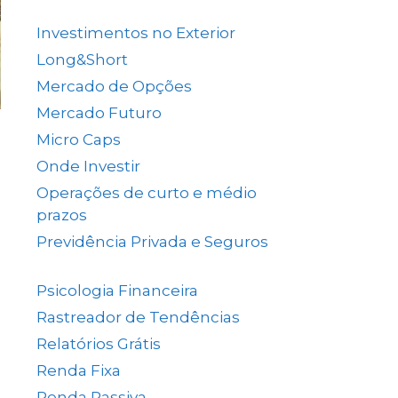
(137)
Investimentos no Exterior
(64)
Long&Short
(6)
Mercado de Opções
(5)
Mercado Futuro
(20)
Micro Caps
(1)
Onde Investir
(12)
Operações de curto e médio
prazos
(26)
Previdência Privada e Seguros
(1)
Psicologia Financeira
(71)
Rastreador de Tendências
(14)
Relatórios Grátis
(13)
Renda Fixa
(38)
Renda Passiva
(65)