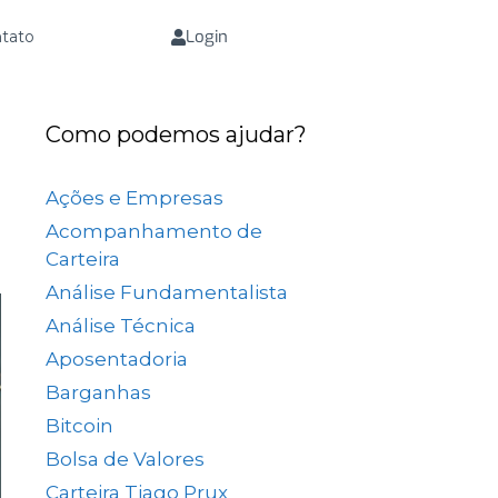
Login
tato
Como podemos ajudar?
Ações e Empresas
(657)
Acompanhamento de
Carteira
(73)
Análise Fundamentalista
(167)
Análise Técnica
(25)
Aposentadoria
(33)
Barganhas
(9)
Bitcoin
(2)
Bolsa de Valores
(689)
Carteira Tiago Prux
(61)