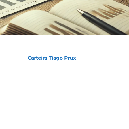
o segredo para que duas das nossas Estratégias –
 Prazo) e a
Carteira Tiago Prux
(Longo Prazo) –
essivos nos últimos anos.
m, o sucesso dessas Estratégias não veio de
o bom gerenciamento de risco e da diversificação.
eu porque lidamos com prejuízos pequenos
o.