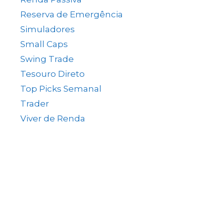
s
Reserva de Emergência
(1)
Simuladores
(5)
Small Caps
(49)
Swing Trade
(15)
Tesouro Direto
(35)
Top Picks Semanal
(1)
Trader
(61)
Viver de Renda
(80)