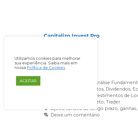
COMO TER ACESSO À N
A
Carteira Tiago Prux
e o
Rastreado
Capitalizo Invest Pro
, desenvolvid
recomendações de curto, médio e
consistência e foco em resultados.
Utilizamos cookies para melhorar
sua experiência. Saiba mais em
Clique no botão abaixo e comece a
nossa
Política de Cookies
.
ACEITAR
Ações e Empresas
,
Análise Fundamenta
Carteiras de Investimentos
,
Dividendos
,
Ec
Imobiliários e REITs
,
Investimentos de Lo
Renda Fixa
,
Tesouro Direto
,
Trader
ações
,
carteira de longo prazo
,
ganhas
Deixe um comentário