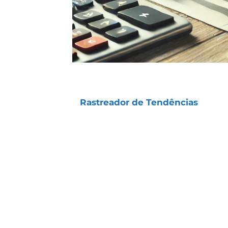
Diariamente, me perguntam qual é 
o
Rastreador de Tendências
(Médio
tenham entregado ganhos tão expr
Ao contrário do que muitos imagina
grandes lucros isolados, mas sim d
Isso as torna muito seguras.
Grande parte dos ganhos acontec
quando algo não sai como esperad