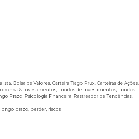
OSSA CARTEIRA E ESTRATÉGIA
r de Tendências
fazem parte da assinatura
a para quem deseja ter acesso imediato às nossas
 longo prazos — sempre com segurança,
gora mesmo a investir com estratégia.
lista
,
Bolsa de Valores
,
Carteira Tiago Prux
,
Carteiras de Ações
,
onomia & Investimentos
,
Fundos de Investimentos
,
Fundos
ngo Prazo
,
Psicologia Financeira
,
Rastreador de Tendências
,
,
longo prazo
,
perder
,
riscos