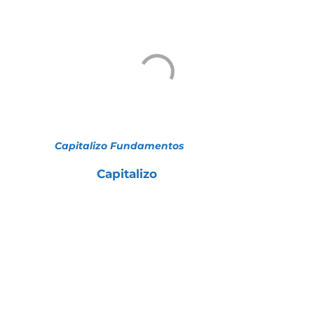
Gráfico 2 – Lucros inconstantes
Fonte:
Capitalizo Fundamentos
A missão da
Capitalizo
, como uma empresa
de análises e recomendações, está
justamente em:
Entender quais empresas continuarão
crescendo e entregando bons
resultados como a
WEG
;
Não recomendar aquelas que não