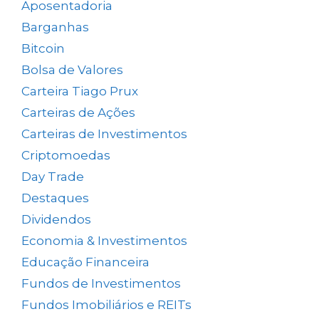
Aposentadoria
(33)
Barganhas
(9)
Bitcoin
(2)
Bolsa de Valores
(690)
Carteira Tiago Prux
(61)
Carteiras de Ações
(154)
Carteiras de Investimentos
(158)
Criptomoedas
(4)
Day Trade
(8)
Destaques
(1.662)
Dividendos
(84)
Economia & Investimentos
(1.049)
Educação Financeira
(40)
Fundos de Investimentos
(46)
Fundos Imobiliários e REITs
(523)