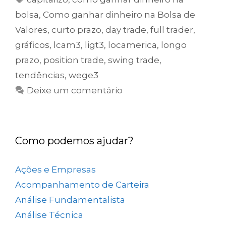
bolsa
,
Como ganhar dinheiro na Bolsa de
Valores
,
curto prazo
,
day trade
,
full trader
,
gráficos
,
lcam3
,
ligt3
,
locamerica
,
longo
prazo
,
position trade
,
swing trade
,
tendências
,
wege3
Deixe um comentário
Como podemos ajudar?
Ações e Empresas
(657)
Acompanhamento de Carteira
(73)
Análise Fundamentalista
(167)
Análise Técnica
(25)