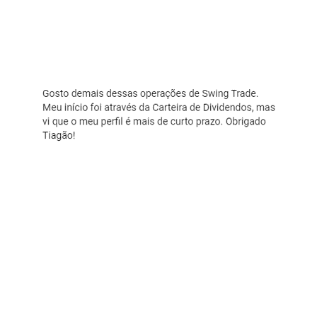
Comentário 2:
Perceba que ambos investidores
começaram de uma forma, e após
receberem a nossa ajuda e levarem a sério
as estratégias e carteiras, conseguiram
otimizar os seus investimentos.
Da mesma forma, outros investidores não
vão precisar mudar a sua maneira investir.