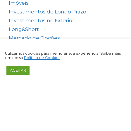
Imóveis
(5)
Investimentos de Longo Prazo
(138)
Investimentos no Exterior
(64)
Long&Short
(6)
Mercado de Opções
(5)
Mercado Futuro
(20)
Utilizamos cookies para melhorar sua experiência. Saiba mais
Micro Caps
(1)
em nossa
Política de Cookies
.
Onde Investir
(12)
ACEITAR
Operações de curto e médio prazos
(26)
Previdência Privada e Seguros
(1)
Psicologia Financeira
(72)
Rastreador de Tendências
(14)
Relatórios Grátis
(13)
Renda Fixa
(38)
Renda Passiva
(65)