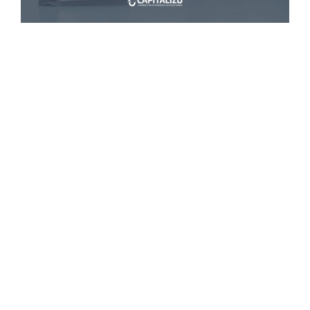
A forma mais comum de ganhar dinheiro na
Bolsa de Valores é por meio da valorização
das ações.
Você já teve a curiosidade de entender o
que pode levar uma ação a se valorizar no
longo prazo?
Antes de tudo, ao contrário do que muitas
pessoas pensam, vale ressaltar que, apesar
de você investir com uma perspectiva de
longo prazo, isso não significa que terá que
esperar anos para ganhar dinheiro.
Não são raros os exemplos de empresas