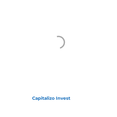
Carteiras de Longo Prazo
, todas com
resultados consistentes acima da média do
mercado:
COMO TER ACESSO ÀS
CARTEIRAS
Todas essas Carteiras fazem parte da
assinatura
Capitalizo Invest
, focada em
estratégias de longo prazo
.