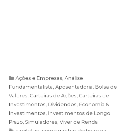
Com ela, você terá acesso imediato às
nossas
Carteiras Recomendadas de Ações
,
todas montadas com Estratégias sólidas,
diversificadas e com histórico de resultados
acima da média.
Clique no botão abaixo e comece agora a
investir com estratégia e tranquilidade.
Ações e Empresas
,
Análise
Fundamentalista
,
Aposentadoria
,
Bolsa de
Valores
,
Carteiras de Ações
,
Carteiras de
Investimentos
,
Dividendos
,
Economia &
Investimentos
,
Investimentos de Longo
Prazo
,
Simuladores
,
Viver de Renda
capitalizo
,
como ganhar dinheiro na