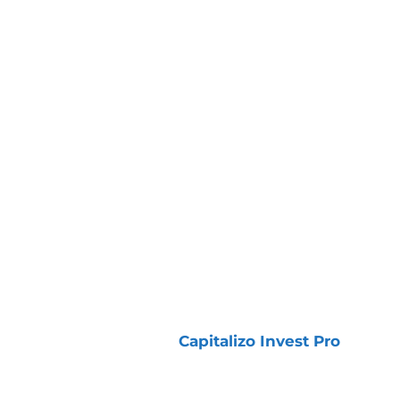
COMO TER ACESSO ÀS
CARTEIRAS E ESTRATÉGIAS
Todas essas carteiras e estratégias fazem
parte da assinatura
Capitalizo Invest Pro
— o
pacote mais completo da Capitalizo, que
reúne recomendações de curto, médio e