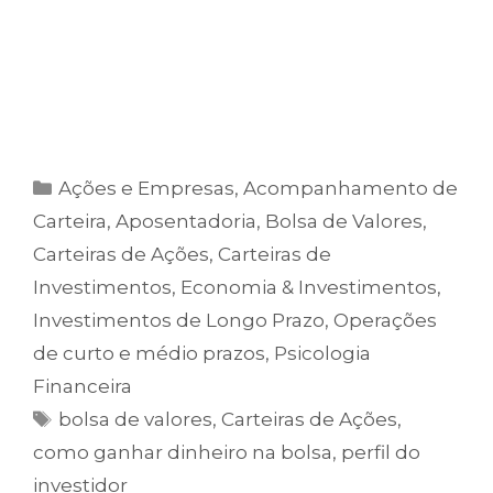
longo prazos em um só lugar.
Clique no botão abaixo e assine
agora
para
ter acesso imediato a todas as nossas
recomendações exclusivas.
Ações e Empresas
,
Acompanhamento de
Carteira
,
Aposentadoria
,
Bolsa de Valores
,
Carteiras de Ações
,
Carteiras de
Investimentos
,
Economia & Investimentos
,
Investimentos de Longo Prazo
,
Operações
de curto e médio prazos
,
Psicologia
Financeira
bolsa de valores
,
Carteiras de Ações
,
como ganhar dinheiro na bolsa
,
perfil do
investidor