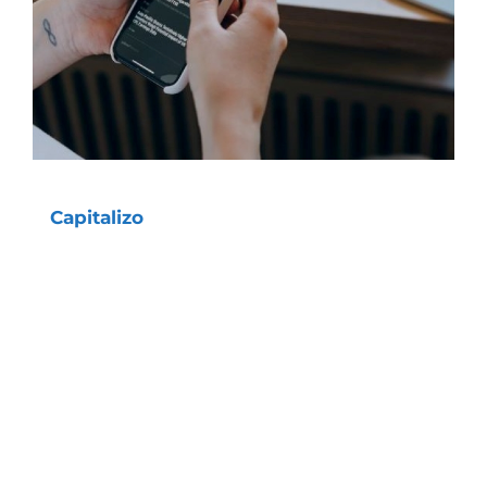
A
Capitalizo
existe por um motivo: permitir a
você
ganhar dinheiro
com nossas
recomendações.
Simples assim!
Logicamente, quem investe em ações ou
em outros ativos de renda variável sabe que
perdas, mesmo que momentâneas, irão
acontecer no meio da jornada.