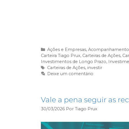
A
Carteira Tiago Prux
faz parte da 
quem deseja investir com seguranç
prazo.
Clique no botão abaixo e comece 
Ações e Empresas
,
Acompanhamento d
Carteira Tiago Prux
,
Carteiras de Ações
,
Car
Investimentos de Longo Prazo
,
Investime
Carteiras de Ações
,
investir
Deixe um comentário
Vale a pena seguir as r
30/03/2026
Por
Tiago Prux