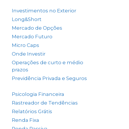
(137)
Investimentos no Exterior
(64)
Long&Short
(6)
Mercado de Opções
(5)
Mercado Futuro
(20)
Micro Caps
(1)
Onde Investir
(12)
Operações de curto e médio
prazos
(26)
Previdência Privada e Seguros
(1)
Psicologia Financeira
(71)
Rastreador de Tendências
(14)
Relatórios Grátis
(13)
Renda Fixa
(38)
Renda Passiva
(65)