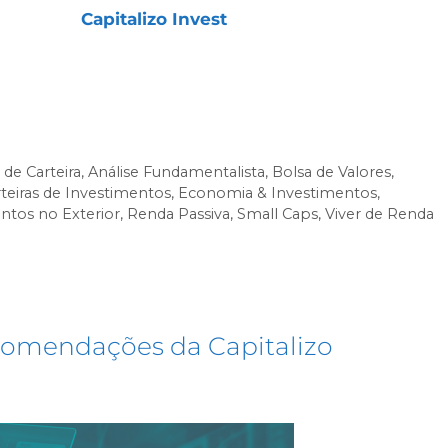
assinatura
Capitalizo Invest
, desenvolvida para
a, consistência e foco em resultados de longo
agora mesmo!
e Carteira
,
Análise Fundamentalista
,
Bolsa de Valores
,
teiras de Investimentos
,
Economia & Investimentos
,
ntos no Exterior
,
Renda Passiva
,
Small Caps
,
Viver de Renda
ecomendações da Capitalizo