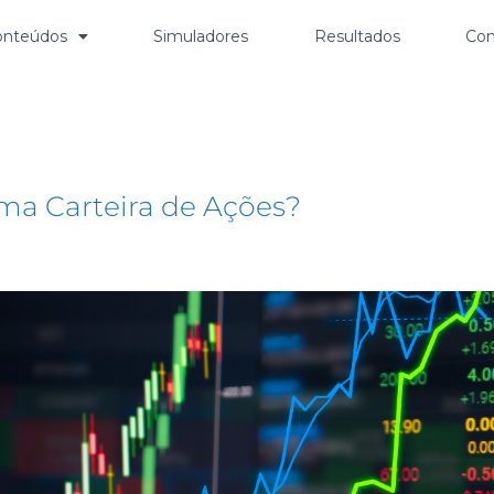
onteúdos
Simuladores
Resultados
Con
ma Carteira de Ações?