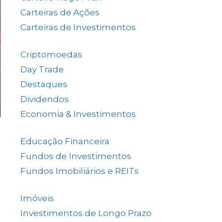
Carteiras de Ações
(153)
Carteiras de Investimentos
(157)
Criptomoedas
(4)
Day Trade
(8)
Destaques
(1.654)
Dividendos
(84)
Economia & Investimentos
(1.048)
Educação Financeira
(40)
Fundos de Investimentos
(46)
Fundos Imobiliários e REITs
(523)
Imóveis
(5)
Investimentos de Longo Prazo