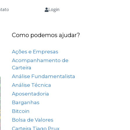
Login
tato
Como podemos ajudar?
Ações e Empresas
(657)
Acompanhamento de
Carteira
(73)
Análise Fundamentalista
(167)
Análise Técnica
(25)
Aposentadoria
(33)
Barganhas
(9)
Bitcoin
(2)
Bolsa de Valores
(689)
Carteira Tiago Prux
(61)