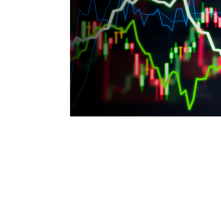
INVESTIR NÃO É UMA CORRIDA 
E, às vezes, é uma luta de boxe.
Quer entender por que digo isso e
resistente e à prova de crises?