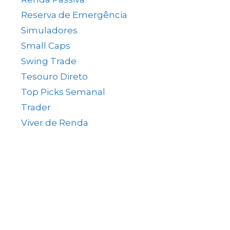
Reserva de Emergência
(1)
Simuladores
(5)
Small Caps
(49)
Swing Trade
(15)
Tesouro Direto
(35)
Top Picks Semanal
(1)
Trader
(61)
Viver de Renda
(80)