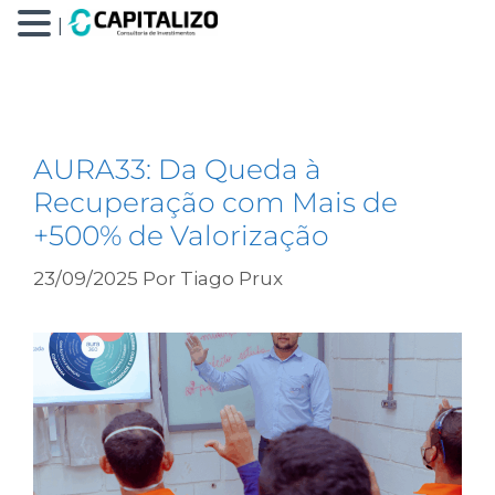
|
Google (GOGL34. GOOG)
AURA33: Da Queda à
Recuperação com Mais de
+500% de Valorização
23/09/2025
Por
Tiago Prux