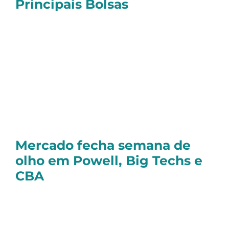
Principais Bolsas
No último pregão da semana, o
Ibovespa
fechou em alta de
+2,57%
, aos
137.968
pontos
. No acumulado semanal, o índice
subiu
+1,19%.
Já nos Estados Unidos, o
S&P 500 subiu
+1,52%
, encerrando aos
6.466 pontos
. Na
semana, o índice acumulou alta de
+0,34%
.
Mercado fecha semana de
olho em Powell, Big Techs e
CBA
O mercado nesta sexta-feira (22/08)
acompanhou de perto o discurso de
Jerome Powell na conferência de Jackson