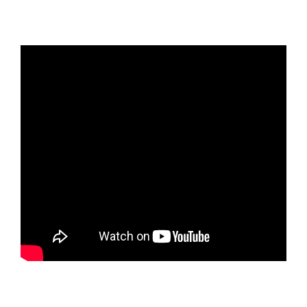
Se preferir assistir, veja abaixo o
vídeo
completo com a análise
desta semana.
A semana começa com o mercado