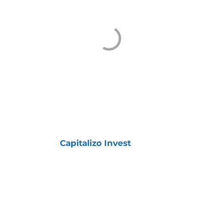
COMO TER ACESSO ÀS
NOSSAS CARTEIRAS
Todas essas Carteiras fazem parte da
assinatura
Capitalizo Invest
, desenvolvida
para investidores que buscam crescimento
patrimonial no longo prazo com segurança,
estratégia e diversificação.
Clique no botão abaixo e tenha acesso
imediato.