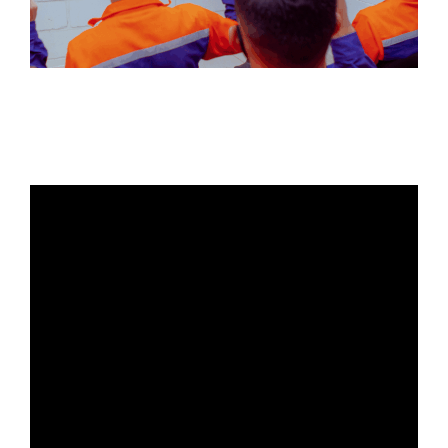
Se preferir assistir em vez de ler,
confira o
vídeo abaixo com a análise completa
: