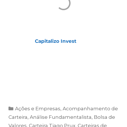
Todas essas Carteiras fazem parte da
assinatura
Capitalizo Invest
,
desenvolvida
para investidores que buscam crescimento
patrimonial no longo prazo com segurança,
estratégia e diversificação.
Clique no botão abaixo
e tenha acesso
imediato às nossas Carteiras Recomendadas
de Ações e a todo o suporte da Capitalizo.
Ações e Empresas
,
Acompanhamento de
Carteira
,
Análise Fundamentalista
,
Bolsa de
Valores
,
Carteira Tiago Prux
,
Carteiras de