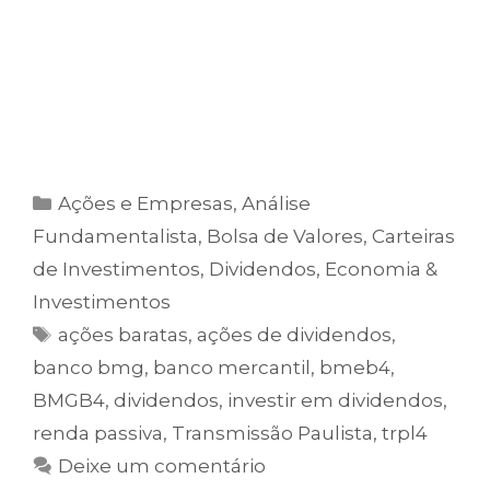
E o melhor: com apenas
10 minutos por
mês
, você consegue acompanhar e seguir
as recomendações com praticidade.
Clique no botão abaixo e assine agora
Ações e Empresas
,
Análise
Fundamentalista
,
Bolsa de Valores
,
Carteiras
de Investimentos
,
Dividendos
,
Economia &
Investimentos
ações baratas
,
ações de dividendos
,
banco bmg
,
banco mercantil
,
bmeb4
,
BMGB4
,
dividendos
,
investir em dividendos
,
renda passiva
,
Transmissão Paulista
,
trpl4
Deixe um comentário