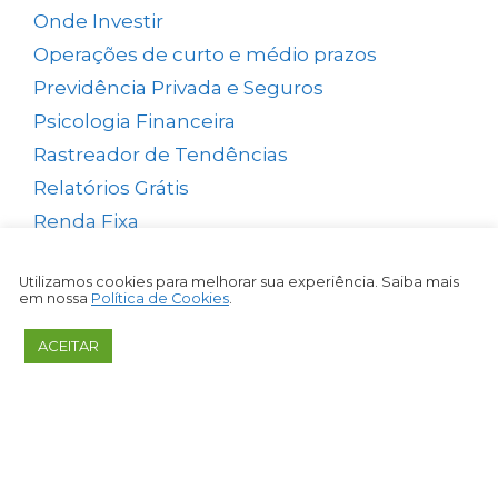
Onde Investir
(12)
Operações de curto e médio prazos
(26)
Previdência Privada e Seguros
(1)
Psicologia Financeira
(71)
Rastreador de Tendências
(14)
Relatórios Grátis
(13)
Renda Fixa
(38)
Renda Passiva
(65)
Utilizamos cookies para melhorar sua experiência. Saiba mais
Reserva de Emergência
(1)
em nossa
Política de Cookies
.
Simuladores
(5)
ACEITAR
Small Caps
(49)
Swing Trade
(15)
Tesouro Direto
(35)
Top Picks Semanal
(1)
Trader
(61)