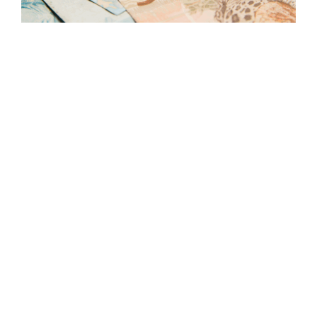
Em um momento em que as
taxas de juros
seguem em queda gradual
e o investidor
volta a buscar alternativas de renda variável
com bom retorno,
ações baratas e que
pagam dividendos consistentes
voltam a
ganhar destaque na Bolsa.
Entre as oportunidades do mercado, alguns
bancos médios e empresas do setor elétrico
se destacam por unirem valuation atrativo e
pagamento recorrente de lucros,
oferecendo um equilíbrio entre preço,
estabilidade e valorização.
A seguir, destacamos
três companhias
que