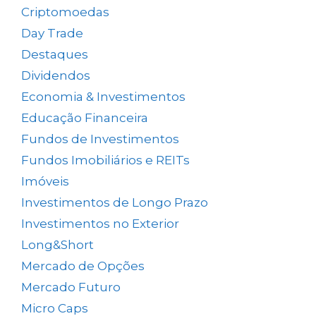
Criptomoedas
(4)
Day Trade
(8)
Destaques
(1.658)
Dividendos
(84)
Economia & Investimentos
(1.048)
Educação Financeira
(40)
Fundos de Investimentos
(46)
Fundos Imobiliários e REITs
(523)
Imóveis
(5)
Investimentos de Longo Prazo
(137)
Investimentos no Exterior
(64)
Long&Short
(6)
Mercado de Opções
(5)
Mercado Futuro
(20)
Micro Caps
(1)