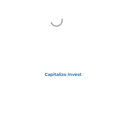
COMO TER ACESSO À
CARTEIRA
A
Carteira Dividendos+
está disponível para
os assinantes da
Capitalizo Invest
.
Ela foi desenvolvida especialmente para
quem investe com foco na aposentadoria e
deseja construir uma renda extra todos os
meses.