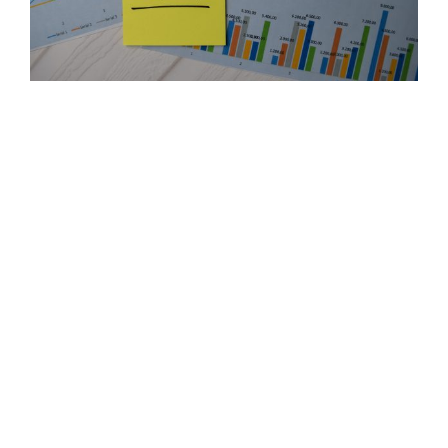
No artigo de hoje, vamos falar sobre
duas
Small Caps baratas para “ficar de olho” em
2026
, e que acreditamos possuir boa
qualidade em seus fundamentos.
A maioria dos investidores busca as
melhores ações, mas não sabe como
procurar, e muito menos qual é o momento
ideal de compra e venda.
Quando se trata de investir na Bolsa de
Valores utilizando a análise fundamentalista,
esse processo se torna mais claro.