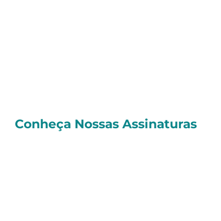
dos mercados da companhia, agora passa a
integrar sua estratégia, fortalecendo sua
presença na América Latina e ampliando
suas operações além das fronteiras já
conhecidas.
Um abraço e bons investimentos
Sérgio
Conheça Nossas Assinaturas
E você, quer investir de forma realmente
profissional
e contar com as melhores
Estratégias de Investimentos, todas com
resultados
comprovados e o melhor
atendimento
do mercado?