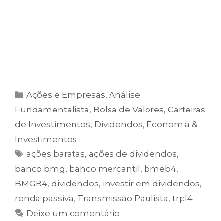
E o melhor: com apenas
10 minutos por
mês
, você consegue acompanhar e seguir
as recomendações com praticidade.
Clique no botão abaixo e assine agora
Ações e Empresas
,
Análise
Fundamentalista
,
Bolsa de Valores
,
Carteiras
de Investimentos
,
Dividendos
,
Economia &
Investimentos
ações baratas
,
ações de dividendos
,
banco bmg
,
banco mercantil
,
bmeb4
,
BMGB4
,
dividendos
,
investir em dividendos
,
renda passiva
,
Transmissão Paulista
,
trpl4
Deixe um comentário