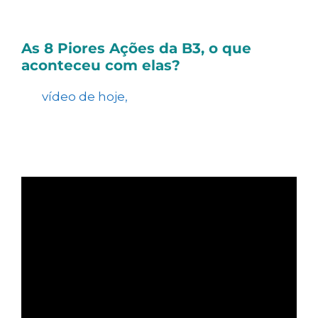
investimentos em criptomoedas.
As 8 Piores Ações da B3, o que
aconteceu com elas?
No
vídeo de hoje,
vamos falar sobre as oito
piores ações da bolsa e explicar por que
algumas empresas do setor de construção
enfrentam desafios complexos.