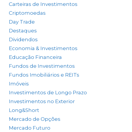
Carteiras de Investimentos
(158)
Criptomoedas
(4)
Day Trade
(8)
Destaques
(1.662)
Dividendos
(84)
Economia & Investimentos
(1.049)
Educação Financeira
(40)
Fundos de Investimentos
(46)
Fundos Imobiliários e REITs
(523)
Imóveis
(5)
Investimentos de Longo Prazo
(138)
Investimentos no Exterior
(64)
Long&Short
(6)
Mercado de Opções
(5)
Mercado Futuro
(20)