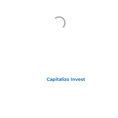
COMO TER ACESSO À
CARTEIRA
A
Carteira Dividendos+
está disponível para
os assinantes da
Capitalizo Invest
.
Ela foi desenvolvida especialmente para
quem investe com foco na aposentadoria e
deseja construir uma renda extra todos os
meses.