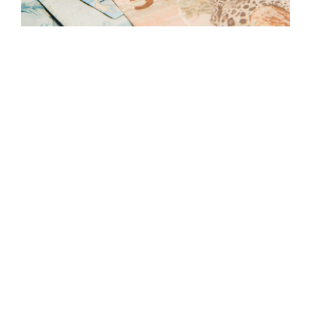
Em um momento em que as
taxas de juros
seguem em queda gradual
e o investidor
volta a buscar alternativas de renda variável
com bom retorno,
ações baratas e que
pagam dividendos consistentes
voltam a
ganhar destaque na Bolsa.
Entre as oportunidades do mercado, alguns
bancos médios e empresas do setor elétrico
se destacam por unirem valuation atrativo e
pagamento recorrente de lucros,
oferecendo um equilíbrio entre preço,
estabilidade e valorização.
A seguir, destacamos
três companhias
que