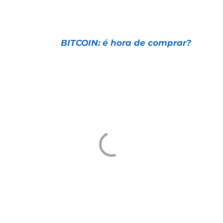
diversificar seus investimentos em
criptomoedas:
📌 Artigo |
BITCOIN: é hora de comprar?
Aproveite para conferir o retorno da nossa
Carteira de Criptos em relação ao Bitcoin,
desde Março de 2021:
Um abraço e ótimos investimentos
Tiago Prux