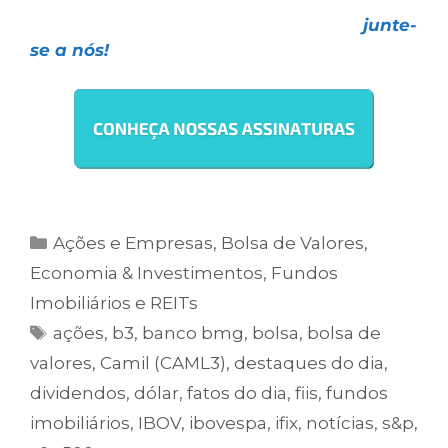
Faça como mais de
27 mil investidores
,
escolha uma das nossas assinaturas e
junte-
se a nós!
Ações e Empresas
,
Bolsa de Valores
,
Economia & Investimentos
,
Fundos
Imobiliários e REITs
ações
,
b3
,
banco bmg
,
bolsa
,
bolsa de
valores
,
Camil (CAML3)
,
destaques do dia
,
dividendos
,
dólar
,
fatos do dia
,
fiis
,
fundos
imobiliários
,
IBOV
,
ibovespa
,
ifix
,
notícias
,
s&p
,