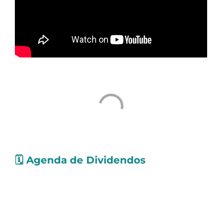
🗓️
Agenda de Dividendos
Confira as ações que pagarão
proventos
nos
próximos dias. Os valores levam em conta
Dividendos e Juros Sobre o Capital Próprio
(JCP):