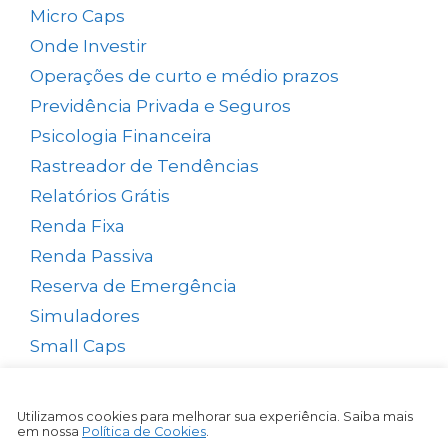
Micro Caps
(1)
Onde Investir
(12)
Operações de curto e médio prazos
(26)
Previdência Privada e Seguros
(1)
Psicologia Financeira
(72)
Rastreador de Tendências
(14)
Relatórios Grátis
(13)
Renda Fixa
(38)
Renda Passiva
(65)
Reserva de Emergência
(1)
Simuladores
(5)
Small Caps
(49)
Swing Trade
(15)
Tesouro Direto
(35)
Utilizamos cookies para melhorar sua experiência. Saiba mais
em nossa
Política de Cookies
.
Top Picks Semanal
(1)