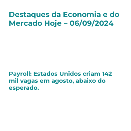
Destaques da Economia e do
Mercado Hoje – 06/09/2024
Olá, tudo bem?
Seguem as principais notícias dessa sexta-
feira:
Payroll: Estados Unidos criam 142
mil vagas em agosto, abaixo do
esperado.
Os Estados Unidos criaram 142 mil vagas de
trabalho fora do setor agrícola em agosto,
conforme divulgado pelo Departamento do
Trabalho nesta sexta-feira (06/09).