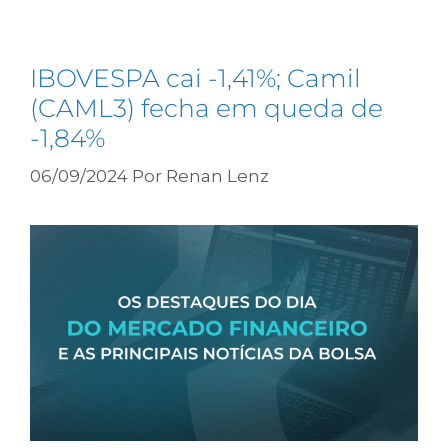
IBOVESPA cai -1,41%; Camil
(CAML3) fecha em queda de
-1,84%
06/09/2024
Por
Renan Lenz