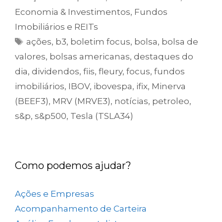
Economia & Investimentos
,
Fundos
Imobiliários e REITs
ações
,
b3
,
boletim focus
,
bolsa
,
bolsa de
valores
,
bolsas americanas
,
destaques do
dia
,
dividendos
,
fiis
,
fleury
,
focus
,
fundos
imobiliários
,
IBOV
,
ibovespa
,
ifix
,
Minerva
(BEEF3)
,
MRV (MRVE3)
,
notícias
,
petroleo
,
s&p
,
s&p500
,
Tesla (TSLA34)
Como podemos ajudar?
Ações e Empresas
(657)
Acompanhamento de Carteira
(73)