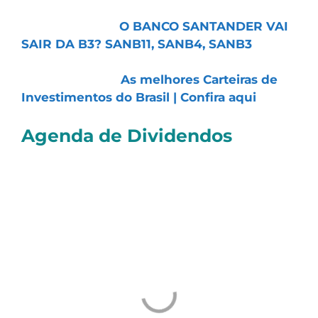
📹
Vídeo do Dia:
O BANCO SANTANDER VAI
SAIR DA B3? SANB11, SANB4, SANB3
📑 Artigo do Dia:
As melhores Carteiras de
Investimentos do Brasil | Confira aqui
Agenda de Dividendos
Confira as ações que pagarão
proventos
nos
próximos dias. Os valores levam em conta
Dividendos e Juros Sobre o Capital Próprio
(JCP):