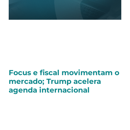
Olá, tudo bem?
Confira as notícias do mercado financeiro no
Brasil e no mundo:
Focus e fiscal movimentam o
mercado; Trump acelera
agenda internacional
O
Ibovespa
começou a semana em alta de
1,45%
nesta segunda-feira (30/06),
embalado por dois fatores aqui no Brasil: o
Boletim Focus e os dados fiscais.