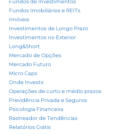
Fundos de Investimentos
(46)
Fundos Imobiliários e REITs
(523)
Imóveis
(5)
Investimentos de Longo Prazo
(138)
Investimentos no Exterior
(64)
Long&Short
(6)
Mercado de Opções
(5)
Mercado Futuro
(20)
Micro Caps
(1)
Onde Investir
(12)
Operações de curto e médio prazos
(26)
Previdência Privada e Seguros
(1)
Psicologia Financeira
(72)
Rastreador de Tendências
(14)
Relatórios Grátis
(13)