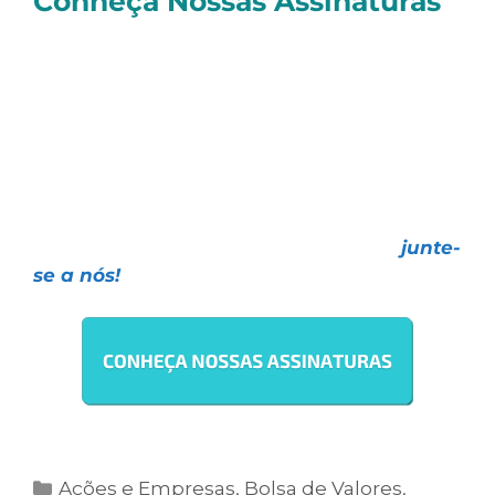
Conheça Nossas Assinaturas
E você, quer investir de forma realmente
profissional
e contar com as melhores
Estratégias de Investimentos, todas com
resultados
comprovados e o melhor
atendimento
do mercado?
Faça como mais de
30 mil investidores
,
escolha uma das nossas assinaturas e
junte-
se a nós!
Ações e Empresas
,
Bolsa de Valores
,