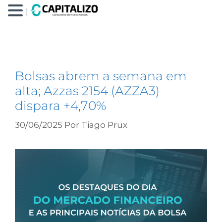
|
boletim focus
Bolsas abrem a semana em
alta; Azzas 2154 (AZZA3)
dispara +4,70%
30/06/2025
Por
Tiago Prux