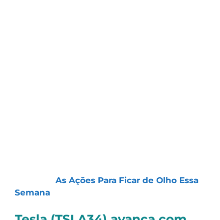
que se imaginava. Já aqui no Brasil, o
Ibovespa andou na contramão e terminou
em queda de -0,41%.
No meio disso tudo, o petróleo chamou
atenção. Oscilou bastante ao longo do dia,
mas acabou fechando em baixa — o que
pode ser um sinal de que o mercado
respirou um pouco, mesmo que a tensão
continue no ar.
Caso você queira conhecer todos os
destaques dos últimos dias (e dos
próximos), te convido a assistir o nosso vídeo
semanal:
As Ações Para Ficar de Olho Essa
Semana
.
Tesla (TSLA34) avança com