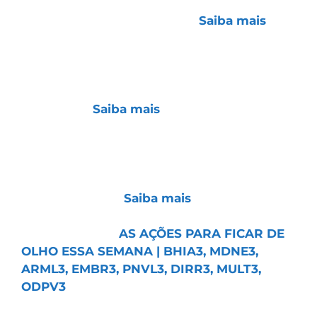
para 5,24% e eleva expectativa da Selic para
15% após decisão do Copom.
Saiba mais
.
Minerva (BEEF3):
aprova aumento de capital
de R$ 2 bilhões com emissão de 386,8
milhões de ações e distribuição de bônus de
subscrição.
Saiba mais
.
MRV (MRVE3):
aprova recompra de até 6,08
milhões de ações, com possibilidade de
cancelamento, manutenção em tesouraria
ou venda futura.
Saiba mais
.
📹
Vídeo do Dia:
AS AÇÕES PARA FICAR DE
OLHO ESSA SEMANA | BHIA3, MDNE3,
ARML3, EMBR3, PNVL3, DIRR3, MULT3,
ODPV3