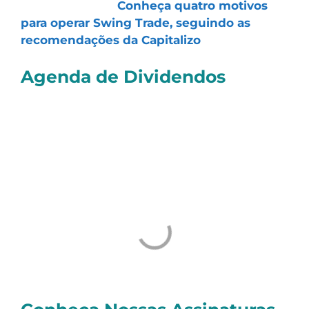
📑 Artigo do Dia:
Conheça quatro motivos
para operar Swing Trade, seguindo as
recomendações da Capitalizo
Agenda de Dividendos
Confira as ações que pagarão
proventos
nos
próximos dias. Os valores levam em conta
Dividendos e Juros Sobre o Capital Próprio
(JCP):