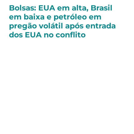
Bolsas: EUA em alta, Brasil
em baixa e petróleo em
pregão volátil após entrada
dos EUA no conflito
O mercado começou a semana bem
agitado.
Essa segunda-feira (23/06) foi o primeiro
pregão após a entrada dos EUA no conflito
no Oriente Médio — depois dos ataques de
sábado — e, como era de se esperar, teve
muita volatilidade.
As bolsas americanas até conseguiram
fechar no positivo, com o mercado
enxergando que a retaliação foi mais leve do