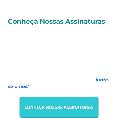
Conheça Nossas Assinaturas
E você, quer investir de forma realmente
profissional
e contar com as melhores
Estratégias de Investimentos, todas com
resultados
comprovados e o melhor
atendimento
do mercado?
Faça como mais de
30 mil investidores
,
escolha uma das nossas assinaturas e
junte-
se a nós!