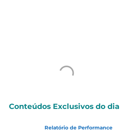
agenda mais nacionalista e voltada para a
reindustrialização dos Estados Unidos.
Um grande abraço e uma ótima semana;
Tiago
Conteúdos Exclusivos do dia
📊
Nossos Resultados (atualizados
diariamente):
Relatório de Performance