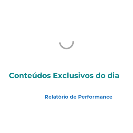
Tiago
Conteúdos Exclusivos do dia
📊
Nossos Resultados (atualizados
diariamente):
Relatório de Performance
📰
Notícia do Dia:
Focus:
mercado reduz projeção de inflação