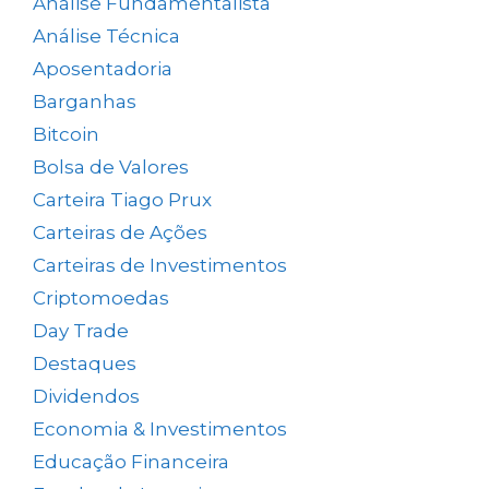
Análise Fundamentalista
(167)
Análise Técnica
(25)
Aposentadoria
(33)
Barganhas
(9)
Bitcoin
(2)
Bolsa de Valores
(690)
Carteira Tiago Prux
(61)
Carteiras de Ações
(154)
Carteiras de Investimentos
(158)
Criptomoedas
(4)
Day Trade
(8)
Destaques
(1.666)
Dividendos
(84)
Economia & Investimentos
(1.049)
Educação Financeira
(40)