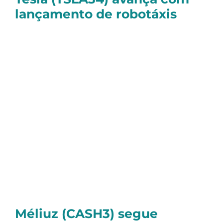
lançamento de robotáxis
As ações da Tesla subiram forte —
chegaram a bater +7,90% — depois do
lançamento do serviço de robotáxis em
Austin, nos EUA.
Por enquanto, é um teste com até 20
veículos autônomos, rodando com tarifa fixa
e rotas controladas. Mas já mostra o quanto
a empresa está apostando nesse segmento.
Não tem impacto direto no caixa agora, mas
é um movimento importante pra visão de
futuro da Tesla.
Méliuz (CASH3) segue