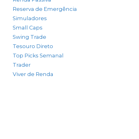
Reserva de Emergência
(1)
Simuladores
(5)
Small Caps
(49)
Swing Trade
(15)
Tesouro Direto
(35)
Top Picks Semanal
(1)
Trader
(61)
Viver de Renda
(80)