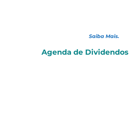
Azzas 2154 (AZZA3):
nega discussõe
Magazine Luiza (MGLU3):
Foco em r
financeira no 1T26.
Saiba Mais.
Agenda de Dividendos
Confira as ações que pagarão
prov
Dividendos e Juros Sobre o Capital 