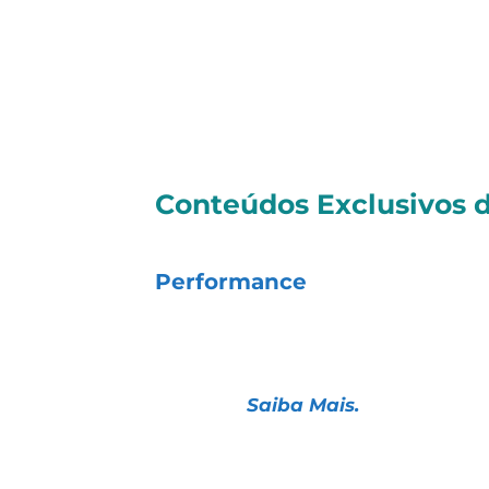
Conteúdos Exclusivos d
▶
Nossos Resultados
(atuali
Performance
▶
Notícias do Dia:
Ecopetrol
obtém registro da OPA de
(BRAV3)
.
Saiba Mais.
Grupo Petz Cobasi (AUAU3):
Integr
margens e forte avanço no lucro no