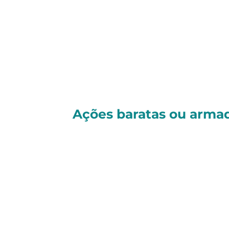
Essa leve alta evidencia como o 
aquisição vem acompanhada de regr
do investidor agora se volta para 
enquanto a Brava Energia se prepara
Continuaremos monitorando esses 
você sempre bem informado.
Ações baratas ou armad
Comprar ações com múltiplos baix
caindo em uma verdadeira
value t
descontado é uma oportunidade r
Entenda a dinâmica de 10 ações m
separar os bons negócios das cilada
Magalu:
Por que o varejo fís