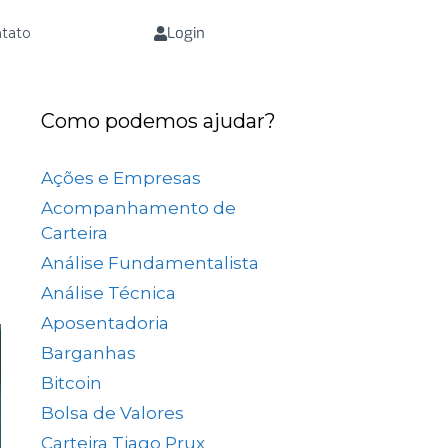
Login
tato
Como podemos ajudar?
Ações e Empresas
(657)
Acompanhamento de
Carteira
(73)
Análise Fundamentalista
(167)
Análise Técnica
(25)
Aposentadoria
(33)
Barganhas
(9)
Bitcoin
(2)
Bolsa de Valores
(689)
Carteira Tiago Prux
(61)