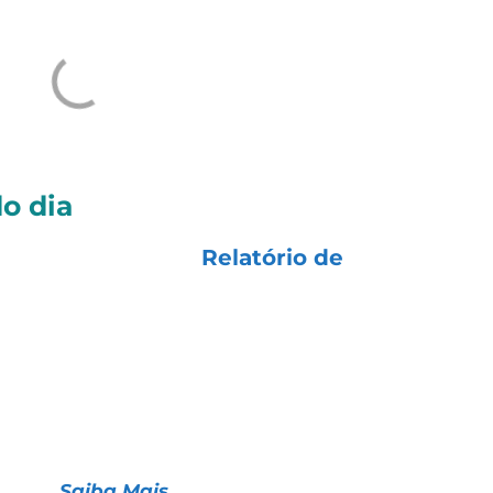
o dia
zados diariamente):
Relatório de
 ações para aquisição de controle da
Brava Energi
ação operacional estreia com sólida expansão de
 1T26.
Saiba Mais.