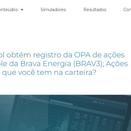
onteúdos
Simuladores
Resultados
Con
ol obtém registro da OPA de ações
ole da Brava Energia (BRAV3); Ações
 que você tem na carteira?