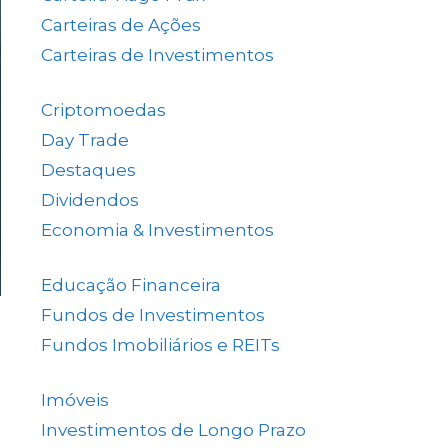
Carteiras de Ações
(153)
Carteiras de Investimentos
(157)
Criptomoedas
(4)
Day Trade
(8)
Destaques
(1.658)
Dividendos
(84)
Economia & Investimentos
(1.048)
Educação Financeira
(40)
Fundos de Investimentos
(46)
Fundos Imobiliários e REITs
(523)
Imóveis
(5)
Investimentos de Longo Prazo