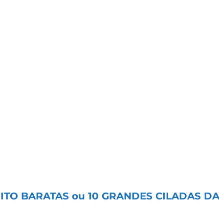
contada ou vítima das expectativas irreais do
o já embute a dificuldade futura de enfrentar a
ração ou a guerra de preços no EAD inviabiliza a
tria brasileira compensa o risco do desconto no
stão no vídeo do link abaixo:
ITO BARATAS ou 10 GRANDES CILADAS D