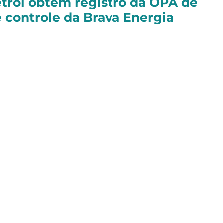
trol obtém registro da OPA de
e controle da Brava Energia
a com baixa de
-0,69%
, aos
176.589
pontos
.
nça
+0,61%
no dia, fechando aos
7.519
pontos.
ações da
Brava Energia (BRAV3)
registraram uma
a notícia de peso para a companhia: o anúncio do
e pela estatal colombiana Ecopetrol.A gigante
rta pública de aquisição (OPA) para comprar até
ra brasileira na B3.
do privado firmado em abril para a compra de
al, tem o objetivo de garantir aos colombianos 51%