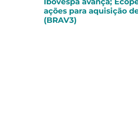
Ibovespa avança; Ecope
ações para aquisição d
(BRAV3)
No Brasil, o
Ibovespa
encerrou o di
Nos Estados Unidos, o
S&P 500
ava
Entre os destaques da sessão, as 
leve alta de
+0,70%
hoje.
O movimento ocorreu em meio a um
avanço na aquisição do seu control
latino-americana registrou uma ofe
25% das ações ordinárias da petrolei
Esse movimento, somado a um acor
uma fatia adicional de 26% do capit