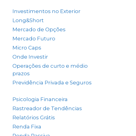
(137)
Investimentos no Exterior
(64)
Long&Short
(6)
Mercado de Opções
(5)
Mercado Futuro
(20)
Micro Caps
(1)
Onde Investir
(12)
Operações de curto e médio
prazos
(26)
Previdência Privada e Seguros
(1)
Psicologia Financeira
(71)
Rastreador de Tendências
(14)
Relatórios Grátis
(13)
Renda Fixa
(38)
Renda Passiva
(65)