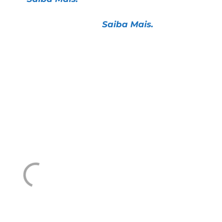
s sobre cisão de ativos.
Saiba Mais.
entabilidade operacional esbarra em pressão
entos
nos próximos dias. Os valores levam em conta
Próprio (JCP):