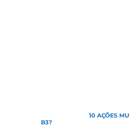
Banco Inter:
Oportunidade des
mercado?
Banco do Brasil:
O preço baix
concorrência?
Cogna:
Vale apostar na recupe
tese?
Romi:
A dependência da indús
papel?
As respostas para essas perguntas e
▶
Vídeo do Dia:
10 AÇÕES MU
B3?