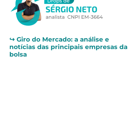
↪️
Giro do Mercado: a análise e
notícias das principais empresas da
bolsa
📌
Azul (AZUL4) e Gol (GOLL4)
anunciam acordo para unir malhas
aéreas no Brasil
Na noite de quinta-feira (24/05), a
Azul
(AZUL4)
e a
Gol (GOLL4)
revelaram um
acordo de cooperação comercial que visa
unir suas malhas aéreas no Brasil por meio
de um codeshare, um acordo no qual as
companhias compartilham um mesmo voo.