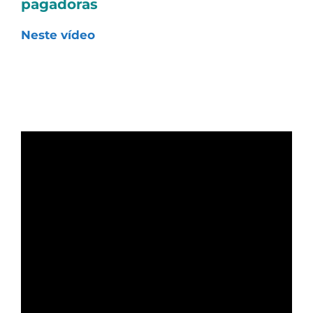
pagadoras
Neste vídeo
, apresentamos 14 ações que
nosso time de análise separou para
comentar, que têm bons yields e também
um indicador alto e bastante importante,
que é o ROIC. Confira