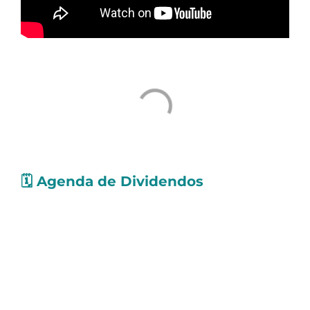
🗓️
Agenda de Dividendos
Confira as ações que pagarão
proventos
nos
próximos dias. Os valores levam em conta
Dividendos e Juros Sobre o Capital Próprio
(JCP):