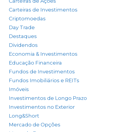
Carteiras de Ações
(153)
Carteiras de Investimentos
(157)
Criptomoedas
(4)
Day Trade
(8)
Destaques
(1.658)
Dividendos
(84)
Economia & Investimentos
(1.048)
Educação Financeira
(40)
Fundos de Investimentos
(46)
Fundos Imobiliários e REITs
(523)
Imóveis
(5)
Investimentos de Longo Prazo
(137)
Investimentos no Exterior
(64)
Long&Short
(6)
Mercado de Opções
(5)