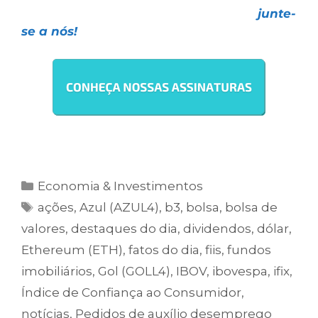
escolha uma das nossas assinaturas e
junte-
se a nós!
+
Economia & Investimentos
ações
,
Azul (AZUL4)
,
b3
,
bolsa
,
bolsa de
valores
,
destaques do dia
,
dividendos
,
dólar
,
Ethereum (ETH)
,
fatos do dia
,
fiis
,
fundos
imobiliários
,
Gol (GOLL4)
,
IBOV
,
ibovespa
,
ifix
,
Índice de Confiança ao Consumidor
,
notícias
,
Pedidos de auxílio desemprego