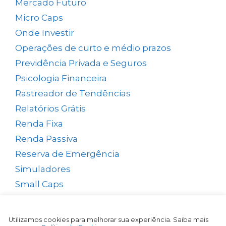
Mercado Futuro
(20)
Micro Caps
(1)
Onde Investir
(12)
Operações de curto e médio prazos
(26)
Previdência Privada e Seguros
(1)
Psicologia Financeira
(71)
Rastreador de Tendências
(14)
Relatórios Grátis
(13)
Renda Fixa
(38)
Renda Passiva
(65)
Reserva de Emergência
(1)
Simuladores
(5)
Small Caps
(49)
Swing Trade
(15)
Tesouro Direto
(35)
Utilizamos cookies para melhorar sua experiência. Saiba mais